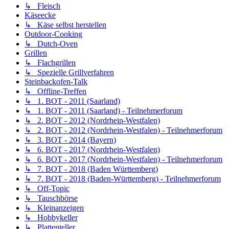
↳ Fleisch
Käseecke
↳ Käse selbst herstellen
Outdoor-Cooking
↳ Dutch-Oven
Grillen
↳ Flachgrillen
↳ Spezielle Grillverfahren
Steinbackofen-Talk
↳ Offline-Treffen
↳ 1. BOT - 2011 (Saarland)
↳ 1. BOT - 2011 (Saarland) - Teilnehmerforum
↳ 2. BOT - 2012 (Nordrhein-Westfalen)
↳ 2. BOT - 2012 (Nordrhein-Westfalen) - Teilnehmerforum
↳ 3. BOT - 2014 (Bayern)
↳ 6. BOT - 2017 (Nordrhein-Westfalen)
↳ 6. BOT - 2017 (Nordrhein-Westfalen) - Teilnehmerforum
↳ 7. BOT - 2018 (Baden Württemberg)
↳ 7. BOT - 2018 (Baden-Württemberg) - Teilnehmerforum
↳ Off-Topic
↳ Tauschbörse
↳ Kleinanzeigen
↳ Hobbykeller
↳ Plattenteller