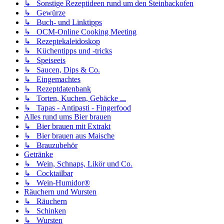
↳ Sonstige Rezeptideen rund um den Steinbackofen
↳ Gewürze
↳ Buch- und Linktipps
↳ OCM-Online Cooking Meeting
↳ Rezeptekaleidoskop
↳ Küchentipps und -tricks
↳ Speiseeis
↳ Saucen, Dips & Co.
↳ Eingemachtes
↳ Rezeptdatenbank
↳ Torten, Kuchen, Gebäcke ...
↳ Tapas - Antipasti - Fingerfood
Alles rund ums Bier brauen
↳ Bier brauen mit Extrakt
↳ Bier brauen aus Maische
↳ Brauzubehör
Getränke
↳ Wein, Schnaps, Likör und Co.
↳ Cocktailbar
↳ Wein-Humidor®
Räuchern und Wursten
↳ Räuchern
↳ Schinken
↳ Wursten