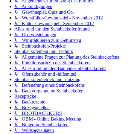
↳ Allgemeines zur Nutzung des Forums
↳ Ankündigungen
↳ Gewinnspiel, Quiz und Co.
↳ Wurstfüller-Gewinnspiel - November 2012
↳ Kutter-Gewinnspiel - September 2012
Alles rund um den Steinbackofenfreund
↳ Uservorstellungen
↳ Wir gratulieren zum Geburtstag
↳ Steinbackofen-Projekte
Steinbackofenbau und -technik
↳ Allgemeine Fragen zur Planung des Steinbackofens
↳ Funktionsprinzip des Steinbackofens
↳ Alles rund um den Bau eines Steinbackofens
↳ Ofenzubehör und -hilfsmittel
Steinbackofenbetrieb und -nutzung
↳ Befeuerung eines Steinbackofens
↳ Backvorgänge im Steinbackofen
Rezeptecke
↳ Backrezepte
↳ Bezugsquellen
↳ BROTBACKKURS
↳ OBM - Online Baking Meeting
↳ Braten im Steinbackofen
↳ Wildspezialitäten