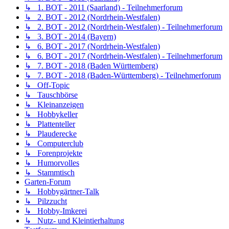
↳ 1. BOT - 2011 (Saarland) - Teilnehmerforum
↳ 2. BOT - 2012 (Nordrhein-Westfalen)
↳ 2. BOT - 2012 (Nordrhein-Westfalen) - Teilnehmerforum
↳ 3. BOT - 2014 (Bayern)
↳ 6. BOT - 2017 (Nordrhein-Westfalen)
↳ 6. BOT - 2017 (Nordrhein-Westfalen) - Teilnehmerforum
↳ 7. BOT - 2018 (Baden Württemberg)
↳ 7. BOT - 2018 (Baden-Württemberg) - Teilnehmerforum
↳ Off-Topic
↳ Tauschbörse
↳ Kleinanzeigen
↳ Hobbykeller
↳ Plattenteller
↳ Plauderecke
↳ Computerclub
↳ Forenprojekte
↳ Humorvolles
↳ Stammtisch
Garten-Forum
↳ Hobbygärtner-Talk
↳ Pilzzucht
↳ Hobby-Imkerei
↳ Nutz- und Kleintierhaltung