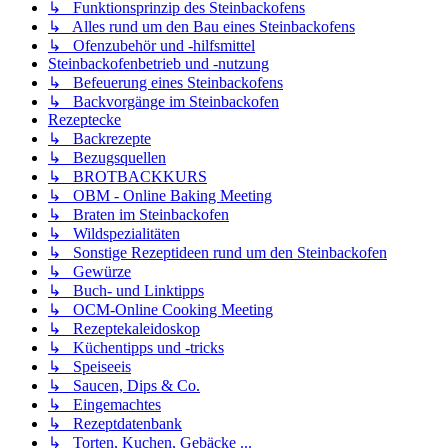
↳ Funktionsprinzip des Steinbackofens
↳ Alles rund um den Bau eines Steinbackofens
↳ Ofenzubehör und -hilfsmittel
Steinbackofenbetrieb und -nutzung
↳ Befeuerung eines Steinbackofens
↳ Backvorgänge im Steinbackofen
Rezeptecke
↳ Backrezepte
↳ Bezugsquellen
↳ BROTBACKKURS
↳ OBM - Online Baking Meeting
↳ Braten im Steinbackofen
↳ Wildspezialitäten
↳ Sonstige Rezeptideen rund um den Steinbackofen
↳ Gewürze
↳ Buch- und Linktipps
↳ OCM-Online Cooking Meeting
↳ Rezeptekaleidoskop
↳ Küchentipps und -tricks
↳ Speiseeis
↳ Saucen, Dips & Co.
↳ Eingemachtes
↳ Rezeptdatenbank
↳ Torten, Kuchen, Gebäcke ...