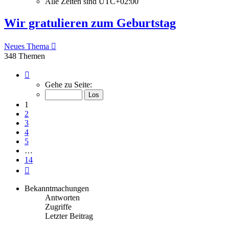
Alle Zeiten sind
UTC+02:00
Wir gratulieren zum Geburtstag
Neues Thema
348 Themen
Seite
1
Gehe zu Seite:
von
14
1
2
3
4
5
…
14
Nächste
Bekanntmachungen
Antworten
Zugriffe
Letzter Beitrag