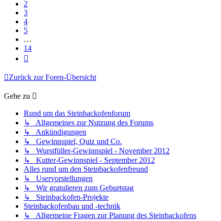
2
3
4
5
…
14
Nächste
Zurück zur Foren-Übersicht
Gehe zu
Rund um das Steinbackofenforum
↳ Allgemeines zur Nutzung des Forums
↳ Ankündigungen
↳ Gewinnspiel, Quiz und Co.
↳ Wurstfüller-Gewinnspiel - November 2012
↳ Kutter-Gewinnspiel - September 2012
Alles rund um den Steinbackofenfreund
↳ Uservorstellungen
↳ Wir gratulieren zum Geburtstag
↳ Steinbackofen-Projekte
Steinbackofenbau und -technik
↳ Allgemeine Fragen zur Planung des Steinbackofens