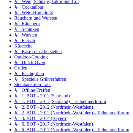
↳ Wein, Schnaps, Likör und Co.
↳ Cocktailbar
↳ Wein-Humidor®
Räuchern und Wursten
↳ Räuchern
↳ Schinken
↳ Wursten
↳ Fleisch
Käseecke
↳ Käse selbst herstellen
Outdoor-Cooking
↳ Dutch-Oven
Grillen
↳ Flachgrillen
↳ Spezielle Grillverfahren
Steinbackofen-Talk
↳ Offline-Treffen
↳ 1. BOT - 2011 (Saarland)
↳ 1. BOT - 2011 (Saarland) - Teilnehmerforum
↳ 2. BOT - 2012 (Nordrhein-Westfalen)
↳ 2. BOT - 2012 (Nordrhein-Westfalen) - Teilnehmerforum
↳ 3. BOT - 2014 (Bayern)
↳ 6. BOT - 2017 (Nordrhein-Westfalen)
↳ 6. BOT - 2017 (Nordrhein-Westfalen) - Teilnehmerforum