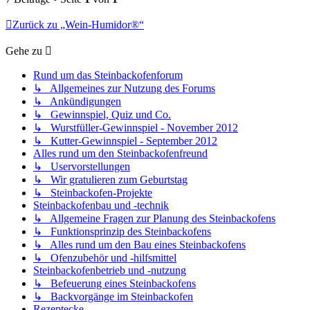
Zurück zu „Wein-Humidor®“
Gehe zu
Rund um das Steinbackofenforum
↳ Allgemeines zur Nutzung des Forums
↳ Ankündigungen
↳ Gewinnspiel, Quiz und Co.
↳ Wurstfüller-Gewinnspiel - November 2012
↳ Kutter-Gewinnspiel - September 2012
Alles rund um den Steinbackofenfreund
↳ Uservorstellungen
↳ Wir gratulieren zum Geburtstag
↳ Steinbackofen-Projekte
Steinbackofenbau und -technik
↳ Allgemeine Fragen zur Planung des Steinbackofens
↳ Funktionsprinzip des Steinbackofens
↳ Alles rund um den Bau eines Steinbackofens
↳ Ofenzubehör und -hilfsmittel
Steinbackofenbetrieb und -nutzung
↳ Befeuerung eines Steinbackofens
↳ Backvorgänge im Steinbackofen
Rezeptecke