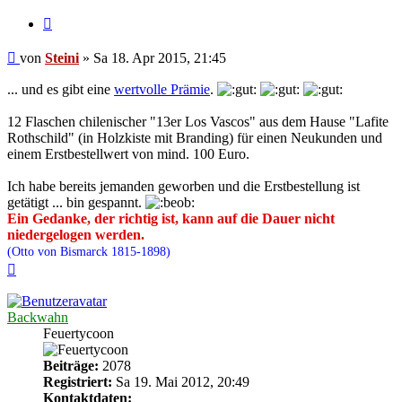
Zitieren
Beitrag
von
Steini
»
Sa 18. Apr 2015, 21:45
... und es gibt eine
wertvolle Prämie
.
12 Flaschen chilenischer "13er Los Vascos" aus dem Hause "Lafite
Rothschild" (in Holzkiste mit Branding) für einen Neukunden und
einem Erstbestellwert von mind. 100 Euro.
Ich habe bereits jemanden geworben und die Erstbestellung ist
getätigt ... bin gespannt.
Ein Gedanke, der richtig ist, kann auf die Dauer nicht
niedergelogen werden.
(Otto von Bismarck 1815-1898)
Nach
oben
Backwahn
Feuertycoon
Beiträge:
2078
Registriert:
Sa 19. Mai 2012, 20:49
Kontaktdaten: