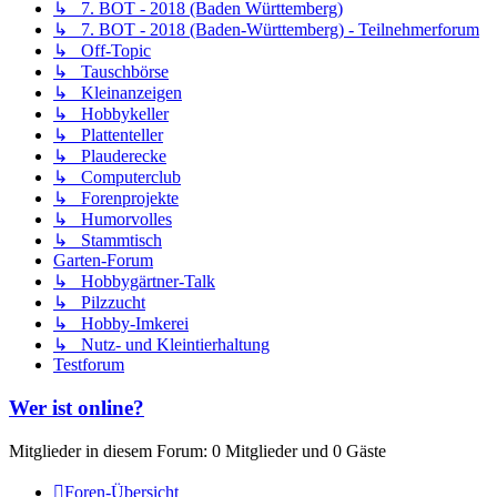
↳ 7. BOT - 2018 (Baden Württemberg)
↳ 7. BOT - 2018 (Baden-Württemberg) - Teilnehmerforum
↳ Off-Topic
↳ Tauschbörse
↳ Kleinanzeigen
↳ Hobbykeller
↳ Plattenteller
↳ Plauderecke
↳ Computerclub
↳ Forenprojekte
↳ Humorvolles
↳ Stammtisch
Garten-Forum
↳ Hobbygärtner-Talk
↳ Pilzzucht
↳ Hobby-Imkerei
↳ Nutz- und Kleintierhaltung
Testforum
Wer ist online?
Mitglieder in diesem Forum: 0 Mitglieder und 0 Gäste
Foren-Übersicht