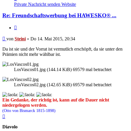
von
Private Nachricht senden
Website
Steini
Re: Freundschaftswerbung bei HAWESKO® ...
Zitieren
Beitrag
von
Steini
»
Do 14. Mai 2015, 20:34
Da ist sie und der Vorrat ist vermutlich erschöpft, da sie unter den
Prämien nicht mehr wählbar ist.
LosVascos01.jpg (144.14 KiB) 69579 mal betrachtet
LosVascos02.jpg (142.65 KiB) 69579 mal betrachtet
Ein Gedanke, der richtig ist, kann auf die Dauer nicht
niedergelogen werden.
(Otto von Bismarck 1815-1898)
Nach
oben
Diavolo