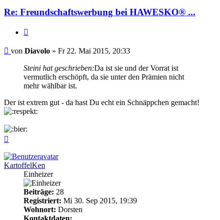
Re: Freundschaftswerbung bei HAWESKO® ...
Zitieren
Beitrag
von
Diavolo
»
Fr 22. Mai 2015, 20:33
Steini hat geschrieben:
Da ist sie und der Vorrat ist
vermutlich erschöpft, da sie unter den Prämien nicht
mehr wählbar ist.
Der ist extrem gut - da hast Du echt ein Schnäppchen gemacht!
Nach
oben
KartoffelKen
Einheizer
Beiträge:
28
Registriert:
Mi 30. Sep 2015, 19:39
Wohnort:
Dorsten
Kontaktdaten: