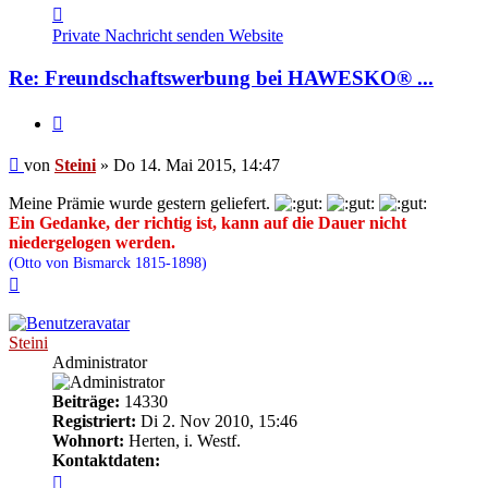
Kontaktdaten
von
Private Nachricht senden
Website
Steini
Re: Freundschaftswerbung bei HAWESKO® ...
Zitieren
Beitrag
von
Steini
»
Do 14. Mai 2015, 14:47
Meine Prämie wurde gestern geliefert.
Ein Gedanke, der richtig ist, kann auf die Dauer nicht
niedergelogen werden.
(Otto von Bismarck 1815-1898)
Nach
oben
Steini
Administrator
Beiträge:
14330
Registriert:
Di 2. Nov 2010, 15:46
Wohnort:
Herten, i. Westf.
Kontaktdaten:
Kontaktdaten