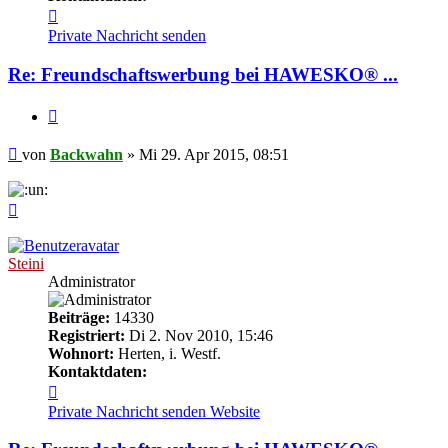
Kontaktdaten
von
Private Nachricht senden
Backwahn
Re: Freundschaftswerbung bei HAWESKO® ...
Zitieren
Beitrag
von
Backwahn
»
Mi 29. Apr 2015, 08:51
Nach
oben
Steini
Administrator
Beiträge:
14330
Registriert:
Di 2. Nov 2010, 15:46
Wohnort:
Herten, i. Westf.
Kontaktdaten:
Kontaktdaten
von
Private Nachricht senden
Website
Steini