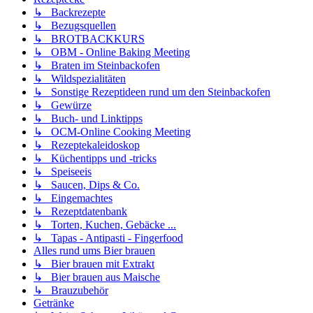
↳ Backrezepte
↳ Bezugsquellen
↳ BROTBACKKURS
↳ OBM - Online Baking Meeting
↳ Braten im Steinbackofen
↳ Wildspezialitäten
↳ Sonstige Rezeptideen rund um den Steinbackofen
↳ Gewürze
↳ Buch- und Linktipps
↳ OCM-Online Cooking Meeting
↳ Rezeptekaleidoskop
↳ Küchentipps und -tricks
↳ Speiseeis
↳ Saucen, Dips & Co.
↳ Eingemachtes
↳ Rezeptdatenbank
↳ Torten, Kuchen, Gebäcke ...
↳ Tapas - Antipasti - Fingerfood
Alles rund ums Bier brauen
↳ Bier brauen mit Extrakt
↳ Bier brauen aus Maische
↳ Brauzubehör
Getränke