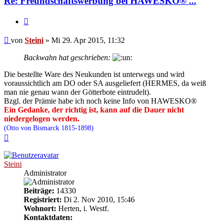
Re: Freundschaftswerbung bei HAWESKO® ...
Zitieren
Beitrag
von
Steini
»
Mi 29. Apr 2015, 11:32
Backwahn hat geschrieben:
Die bestellte Ware des Neukunden ist unterwegs und wird
voraussichtlich am DO oder SA ausgeliefert (HERMES, da weiß
man nie genau wann der Götterbote eintrudelt).
Bzgl. der Prämie habe ich noch keine Info von HAWESKO®
Ein Gedanke, der richtig ist, kann auf die Dauer nicht
niedergelogen werden.
(Otto von Bismarck 1815-1898)
Nach
oben
Steini
Administrator
Beiträge:
14330
Registriert:
Di 2. Nov 2010, 15:46
Wohnort:
Herten, i. Westf.
Kontaktdaten: