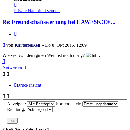
Kontaktdaten
von
Private Nachricht senden
KartoffelKen
Re: Freundschaftswerbung bei HAWESKO® ...
Zitieren
Beitrag
von
KartoffelKen
»
Do 8. Okt 2015, 12:09
Wie viel von dem guten Wein ist noch übrig?
Nach
oben
Antworten
Druckansicht
Anzeigen:
Sortiere nach:
Richtung:
7 Beiträge • Seite
1
von
1