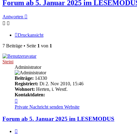
Forum ab 5. Januar 2025 im LESEMODU
Antworten
Druckansicht
7 Beiträge • Seite
1
von
1
Steini
Administrator
Beiträge:
14330
Registriert:
Di 2. Nov 2010, 15:46
Wohnort:
Herten, i. Westf.
Kontaktdaten:
Kontaktdaten
von
Private Nachricht senden
Website
Steini
Forum ab 5. Januar 2025 im LESEMODUS
Zitieren