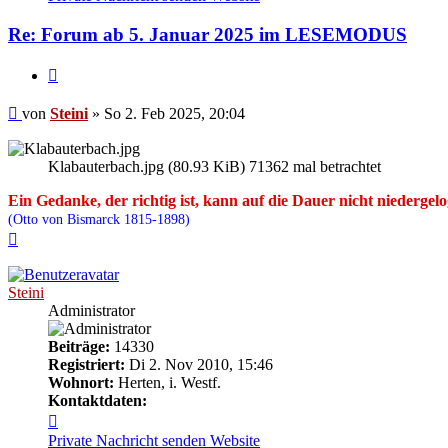
Steini
Re: Forum ab 5. Januar 2025 im LESEMODUS
Zitieren
Beitrag
von
Steini
»
So 2. Feb 2025, 20:04
Klabauterbach.jpg (80.93 KiB) 71362 mal betrachtet
Ein Gedanke, der richtig ist, kann auf die Dauer nicht niedergel
(Otto von Bismarck 1815-1898)
Nach
oben
Steini
Administrator
Beiträge:
14330
Registriert:
Di 2. Nov 2010, 15:46
Wohnort:
Herten, i. Westf.
Kontaktdaten:
Kontaktdaten
von
Private Nachricht senden
Website