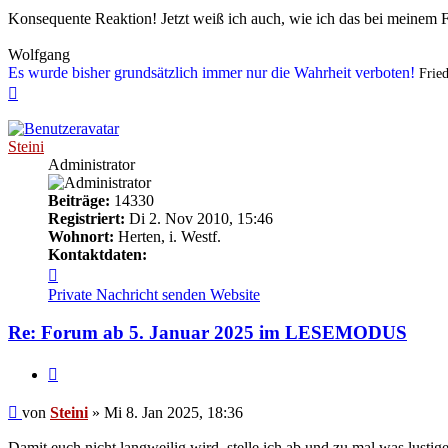
Konsequente Reaktion! Jetzt weiß ich auch, wie ich das bei meinem 
Wolfgang
Es wurde bisher grundsätzlich immer nur die Wahrheit verboten!
Fried
Nach
oben
Steini
Administrator
Beiträge:
14330
Registriert:
Di 2. Nov 2010, 15:46
Wohnort:
Herten, i. Westf.
Kontaktdaten:
Kontaktdaten
von
Private Nachricht senden
Website
Steini
Re: Forum ab 5. Januar 2025 im LESEMODUS
Zitieren
Beitrag
von
Steini
»
Mi 8. Jan 2025, 18:36
Damit euch nicht langweilig wird, stelle ich ab und zu mal was lustig