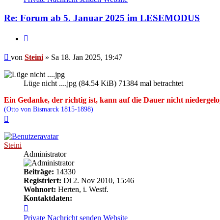
Steini
Re: Forum ab 5. Januar 2025 im LESEMODUS
Zitieren
Beitrag
von
Steini
»
Sa 18. Jan 2025, 19:47
Lüge nicht ....jpg (84.54 KiB) 71384 mal betrachtet
Ein Gedanke, der richtig ist, kann auf die Dauer nicht niedergel
(Otto von Bismarck 1815-1898)
Nach
oben
Steini
Administrator
Beiträge:
14330
Registriert:
Di 2. Nov 2010, 15:46
Wohnort:
Herten, i. Westf.
Kontaktdaten:
Kontaktdaten
von
Private Nachricht senden
Website