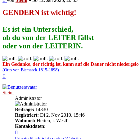
von
Steini
»
So 12. Jan 2025, 20:55
GENDERN ist wichtig!
Es ist ein Unterschied,
ob du von der LEITER fällst
oder von der LEITERIN.
Ein Gedanke, der richtig ist, kann auf die Dauer nicht niedergel
(Otto von Bismarck 1815-1898)
Nach
oben
Steini
Administrator
Beiträge:
14330
Registriert:
Di 2. Nov 2010, 15:46
Wohnort:
Herten, i. Westf.
Kontaktdaten:
Kontaktdaten
von
Private Nachricht senden
Website