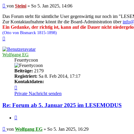
Beitrag
von
Steini
»
So 5. Jan 2025, 14:06
Das Forum steht für sämtliche User gegenwärtig nur noch im "LESE
Zur Kontaktaufnahme könnt ihr die Board-Administration über
info@
Ein Gedanke, der richtig ist, kann auf die Dauer nicht niedergel
(Otto von Bismarck 1815-1898)
Nach
oben
Wolfgang EG
Feuertycoon
Beiträge:
2179
Registriert:
Sa 8. Feb 2014, 17:17
Kontaktdaten:
Kontaktdaten
von
Private Nachricht senden
Wolfgang
EG
Re: Forum ab 5. Januar 2025 im LESEMODUS
Zitieren
Beitrag
von
Wolfgang EG
»
So 5. Jan 2025, 16:29