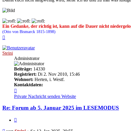
Ein Gedanke, der richtig ist, kann auf die Dauer nicht niedergel
(Otto von Bismarck 1815-1898)
Nach
oben
Steini
Administrator
Beiträge:
14330
Registriert:
Di 2. Nov 2010, 15:46
Wohnort:
Herten, i. Westf.
Kontaktdaten:
Kontaktdaten
von
Private Nachricht senden
Website
Steini
Re: Forum ab 5. Januar 2025 im LESEMODUS
Zitieren
Beitrag