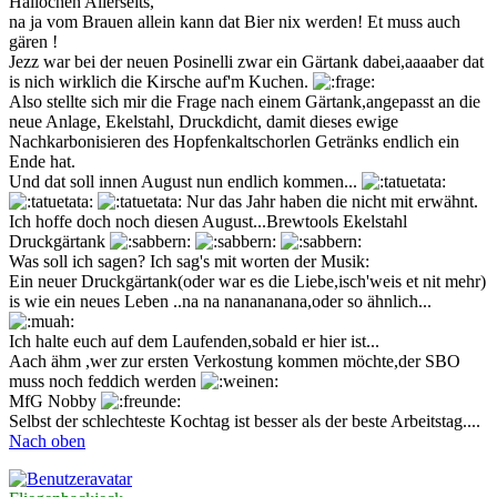
Hallöchen Allerseits,
na ja vom Brauen allein kann dat Bier nix werden! Et muss auch
gären !
Jezz war bei der neuen Posinelli zwar ein Gärtank dabei,aaaaber dat
is nich wirklich die Kirsche auf'm Kuchen.
Also stellte sich mir die Frage nach einem Gärtank,angepasst an die
neue Anlage, Ekelstahl, Druckdicht, damit dieses ewige
Nachkarbonisieren des Hopfenkaltschorlen Getränks endlich ein
Ende hat.
Und dat soll innen August nun endlich kommen...
Nur das Jahr haben die nicht mit erwähnt.
Ich hoffe doch noch diesen August...Brewtools Ekelstahl
Druckgärtank
Was soll ich sagen? Ich sag's mit worten der Musik:
Ein neuer Druckgärtank(oder war es die Liebe,isch'weis et nit mehr)
is wie ein neues Leben ..na na nanananana,oder so ähnlich...
Ich halte euch auf dem Laufenden,sobald er hier ist...
Aach ähm ,wer zur ersten Verkostung kommen möchte,der SBO
muss noch feddich werden
MfG Nobby
Selbst der schlechteste Kochtag ist besser als der beste Arbeitstag....
Nach oben