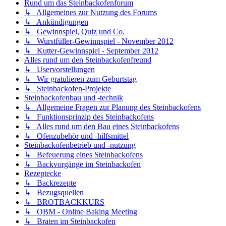
Rund um das Steinbackofenforum
↳ Allgemeines zur Nutzung des Forums
↳ Ankündigungen
↳ Gewinnspiel, Quiz und Co.
↳ Wurstfüller-Gewinnspiel - November 2012
↳ Kutter-Gewinnspiel - September 2012
Alles rund um den Steinbackofenfreund
↳ Uservorstellungen
↳ Wir gratulieren zum Geburtstag
↳ Steinbackofen-Projekte
Steinbackofenbau und -technik
↳ Allgemeine Fragen zur Planung des Steinbackofens
↳ Funktionsprinzip des Steinbackofens
↳ Alles rund um den Bau eines Steinbackofens
↳ Ofenzubehör und -hilfsmittel
Steinbackofenbetrieb und -nutzung
↳ Befeuerung eines Steinbackofens
↳ Backvorgänge im Steinbackofen
Rezeptecke
↳ Backrezepte
↳ Bezugsquellen
↳ BROTBACKKURS
↳ OBM - Online Baking Meeting
↳ Braten im Steinbackofen