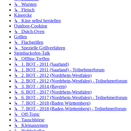
↳ Wursten
↳ Fleisch
Käseecke
↳ Käse selbst herstellen
Outdoor-Cooking
↳ Dutch-Oven
Grillen
↳ Flachgrillen
↳ Spezielle Grillverfahren
Steinbackofen-Talk
↳ Offline-Treffen
↳ 1. BOT - 2011 (Saarland)
↳ 1. BOT - 2011 (Saarland) - Teilnehmerforum
↳ 2. BOT - 2012 (Nordrhein-Westfalen)
↳ 2. BOT - 2012 (Nordrhein-Westfalen) - Teilnehmerforum
↳ 3. BOT - 2014 (Bayern)
↳ 6. BOT - 2017 (Nordrhein-Westfalen)
↳ 6. BOT - 2017 (Nordrhein-Westfalen) - Teilnehmerforum
↳ 7. BOT - 2018 (Baden Württemberg)
↳ 7. BOT - 2018 (Baden-Württemberg) - Teilnehmerforum
↳ Off-Topic
↳ Tauschbörse
↳ Kleinanzeigen
↳ Hobbykeller