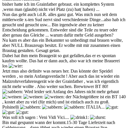
bisher hatte ich im Grainfather gebraut. ein komplettes System
,wenn man (glaubt) nicht viel Platz (zu) hat( haben) ...
Nun das geht auch i.d.R. alles ganz gut. Was mich nun seit dem
mittlerweile x-ten Sud nervt sind verschiedenste Dinge...also hab ich
gesucht und gesucht usw... Bin irgendwie aber zu keiner
Entscheidung gekommen. Entweder sind die Teile zu teuer oder
aber genau das Gleiche ... warum dafür mehr Geld ausgeben?
Nu kam es aber das ein Bekannter so unbedingt mal brauen wollte,
aber NULL Brauzeugs besitzt. Er wollte mit mir zusammen einen
Brautag gestalten. Gesagt getan.
Dabei hat ihm mein Braugerät so gut gefallen,das er es spontan
kaufen wollte. Das hat er dann auch, also war ich meine Brauerei
los
Jetzt mus also definitv was neues her. Das könnte der Speidel
werden , so mein Anfangsverdacht ! Aber auch das ist wieder ein
Malzrohrverfahrensgerät wie der Grainfather , was ich eigentlich
nicht mehr wollte . Also weiter suchen. Brewtower BT 80!
Wird leider seit Anfang des Jahres nicht mehr gebaut
der Nächstgrößere ist ein BT 140
, kostet aber zu viel (für mich) und ist einfach auch zu groß.
Polsinelli
ITALIA...
Was soll ich sagen : Veni Vidi Vici....
Bin mal gespannt wann der kommt.15-30 Tage Lieferzeit nach
Geldeingang ...dann jibbet auch wieder einen Brautag live