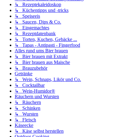
↳ Rezeptekaleidoskop
↳ Küchentipps und -tricks
↳ Speiseeis
↳ Saucen, Dips & Co.
↳ Eingemachtes
↳ Rezeptdatenbank
↳ Torten, Kuchen, Gebäcke ...
↳ Tapas - Antipasti - Fingerfood
Alles rund ums Bier brauen
↳ Bier brauen mit Extrakt
↳ Bier brauen aus Maische
↳ Brauzubehör
Getränke
↳ Wein, Schnaps, Likör und Co.
↳ Cocktailbar
↳ Wein-Humidor®
Räuchern und Wursten
↳ Räuchern
↳ Schinken
↳ Wursten
↳ Fleisch
Käseecke
↳ Käse selbst herstellen
Outdoor-Cooking