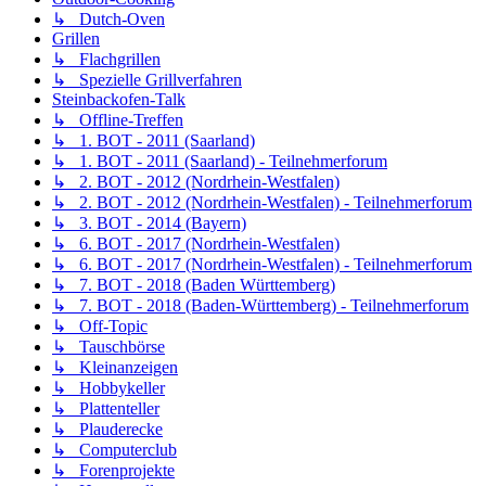
↳ Dutch-Oven
Grillen
↳ Flachgrillen
↳ Spezielle Grillverfahren
Steinbackofen-Talk
↳ Offline-Treffen
↳ 1. BOT - 2011 (Saarland)
↳ 1. BOT - 2011 (Saarland) - Teilnehmerforum
↳ 2. BOT - 2012 (Nordrhein-Westfalen)
↳ 2. BOT - 2012 (Nordrhein-Westfalen) - Teilnehmerforum
↳ 3. BOT - 2014 (Bayern)
↳ 6. BOT - 2017 (Nordrhein-Westfalen)
↳ 6. BOT - 2017 (Nordrhein-Westfalen) - Teilnehmerforum
↳ 7. BOT - 2018 (Baden Württemberg)
↳ 7. BOT - 2018 (Baden-Württemberg) - Teilnehmerforum
↳ Off-Topic
↳ Tauschbörse
↳ Kleinanzeigen
↳ Hobbykeller
↳ Plattenteller
↳ Plauderecke
↳ Computerclub
↳ Forenprojekte