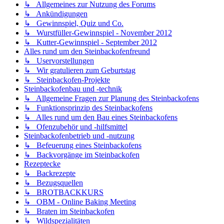
↳ Allgemeines zur Nutzung des Forums
↳ Ankündigungen
↳ Gewinnspiel, Quiz und Co.
↳ Wurstfüller-Gewinnspiel - November 2012
↳ Kutter-Gewinnspiel - September 2012
Alles rund um den Steinbackofenfreund
↳ Uservorstellungen
↳ Wir gratulieren zum Geburtstag
↳ Steinbackofen-Projekte
Steinbackofenbau und -technik
↳ Allgemeine Fragen zur Planung des Steinbackofens
↳ Funktionsprinzip des Steinbackofens
↳ Alles rund um den Bau eines Steinbackofens
↳ Ofenzubehör und -hilfsmittel
Steinbackofenbetrieb und -nutzung
↳ Befeuerung eines Steinbackofens
↳ Backvorgänge im Steinbackofen
Rezeptecke
↳ Backrezepte
↳ Bezugsquellen
↳ BROTBACKKURS
↳ OBM - Online Baking Meeting
↳ Braten im Steinbackofen
↳ Wildspezialitäten