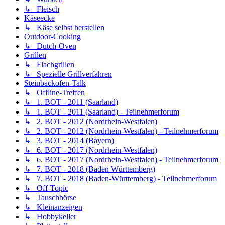
↳ Fleisch
Käseecke
↳ Käse selbst herstellen
Outdoor-Cooking
↳ Dutch-Oven
Grillen
↳ Flachgrillen
↳ Spezielle Grillverfahren
Steinbackofen-Talk
↳ Offline-Treffen
↳ 1. BOT - 2011 (Saarland)
↳ 1. BOT - 2011 (Saarland) - Teilnehmerforum
↳ 2. BOT - 2012 (Nordrhein-Westfalen)
↳ 2. BOT - 2012 (Nordrhein-Westfalen) - Teilnehmerforum
↳ 3. BOT - 2014 (Bayern)
↳ 6. BOT - 2017 (Nordrhein-Westfalen)
↳ 6. BOT - 2017 (Nordrhein-Westfalen) - Teilnehmerforum
↳ 7. BOT - 2018 (Baden Württemberg)
↳ 7. BOT - 2018 (Baden-Württemberg) - Teilnehmerforum
↳ Off-Topic
↳ Tauschbörse
↳ Kleinanzeigen
↳ Hobbykeller