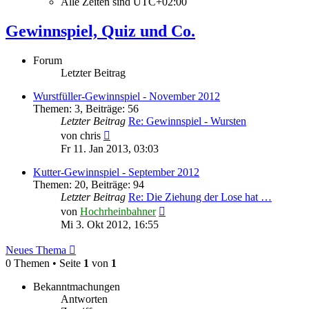
Alle Zeiten sind
UTC+02:00
Gewinnspiel, Quiz und Co.
Forum
Letzter Beitrag
Wurstfüller-Gewinnspiel - November 2012
Themen
:
3
,
Beiträge
:
56
Letzter Beitrag
Re: Gewinnspiel - Wursten
Neuester
von
chris
Beitrag
Fr 11. Jan 2013, 03:03
Kutter-Gewinnspiel - September 2012
Themen
:
20
,
Beiträge
:
94
Letzter Beitrag
Re: Die Ziehung der Lose hat …
Neuester
von
Hochrheinbahner
Beitrag
Mi 3. Okt 2012, 16:55
Neues Thema
0 Themen • Seite
1
von
1
Bekanntmachungen
Antworten