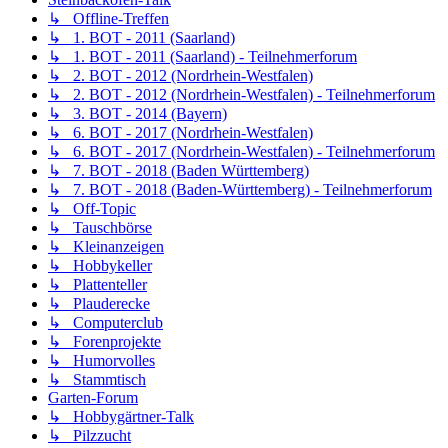
↳ Offline-Treffen
↳ 1. BOT - 2011 (Saarland)
↳ 1. BOT - 2011 (Saarland) - Teilnehmerforum
↳ 2. BOT - 2012 (Nordrhein-Westfalen)
↳ 2. BOT - 2012 (Nordrhein-Westfalen) - Teilnehmerforum
↳ 3. BOT - 2014 (Bayern)
↳ 6. BOT - 2017 (Nordrhein-Westfalen)
↳ 6. BOT - 2017 (Nordrhein-Westfalen) - Teilnehmerforum
↳ 7. BOT - 2018 (Baden Württemberg)
↳ 7. BOT - 2018 (Baden-Württemberg) - Teilnehmerforum
↳ Off-Topic
↳ Tauschbörse
↳ Kleinanzeigen
↳ Hobbykeller
↳ Plattenteller
↳ Plauderecke
↳ Computerclub
↳ Forenprojekte
↳ Humorvolles
↳ Stammtisch
Garten-Forum
↳ Hobbygärtner-Talk
↳ Pilzzucht