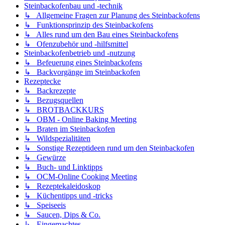
Steinbackofenbau und -technik
↳ Allgemeine Fragen zur Planung des Steinbackofens
↳ Funktionsprinzip des Steinbackofens
↳ Alles rund um den Bau eines Steinbackofens
↳ Ofenzubehör und -hilfsmittel
Steinbackofenbetrieb und -nutzung
↳ Befeuerung eines Steinbackofens
↳ Backvorgänge im Steinbackofen
Rezeptecke
↳ Backrezepte
↳ Bezugsquellen
↳ BROTBACKKURS
↳ OBM - Online Baking Meeting
↳ Braten im Steinbackofen
↳ Wildspezialitäten
↳ Sonstige Rezeptideen rund um den Steinbackofen
↳ Gewürze
↳ Buch- und Linktipps
↳ OCM-Online Cooking Meeting
↳ Rezeptekaleidoskop
↳ Küchentipps und -tricks
↳ Speiseeis
↳ Saucen, Dips & Co.
↳ Eingemachtes