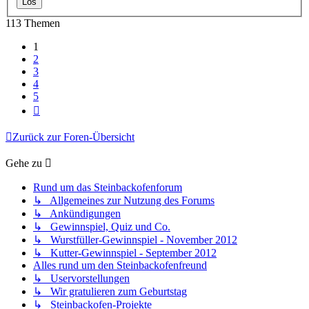
113 Themen
1
2
3
4
5
Nächste
Zurück zur Foren-Übersicht
Gehe zu
Rund um das Steinbackofenforum
↳ Allgemeines zur Nutzung des Forums
↳ Ankündigungen
↳ Gewinnspiel, Quiz und Co.
↳ Wurstfüller-Gewinnspiel - November 2012
↳ Kutter-Gewinnspiel - September 2012
Alles rund um den Steinbackofenfreund
↳ Uservorstellungen
↳ Wir gratulieren zum Geburtstag
↳ Steinbackofen-Projekte