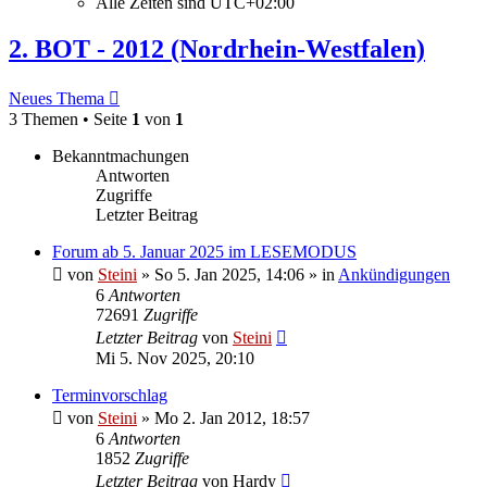
Alle Zeiten sind
UTC+02:00
2. BOT - 2012 (Nordrhein-Westfalen)
Neues Thema
3 Themen • Seite
1
von
1
Bekanntmachungen
Antworten
Zugriffe
Letzter Beitrag
Forum ab 5. Januar 2025 im LESEMODUS
von
Steini
»
So 5. Jan 2025, 14:06
» in
Ankündigungen
6
Antworten
72691
Zugriffe
Letzter Beitrag
von
Steini
Mi 5. Nov 2025, 20:10
Terminvorschlag
von
Steini
»
Mo 2. Jan 2012, 18:57
6
Antworten
1852
Zugriffe
Letzter Beitrag
von
Hardy