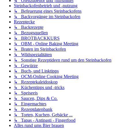
↳ Ofenzubehör und -hilfsmittel
Steinbackofenbetrieb und -nutzung
↳ Befeuerung eines Steinbackofens
↳ Backvorgänge im Steinbackofen
Rezeptecke
↳ Backrezepte
↳ Bezugsquellen
↳ BROTBACKKURS
↳ OBM - Online Baking Meeting
↳ Braten im Steinbackofen
↳ Wildspezialitäten
↳ Sonstige Rezeptideen rund um den Steinbackofen
↳ Gewürze
↳ Buch- und Linktipps
↳ OCM-Online Cooking Meeting
↳ Rezeptekaleidoskop
↳ Küchentipps und -tricks
↳ Speiseeis
↳ Saucen, Dips & Co.
↳ Eingemachtes
↳ Rezeptdatenbank
↳ Torten, Kuchen, Gebäcke ...
↳ Tapas - Antipasti - Fingerfood
Alles rund ums Bier brauen