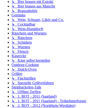
↳ Bier brauen mit Extrakt
↳ Bier brauen aus Maische
↳ Brauzubehör
Getränke
↳ Wein, Schnaps, Likör und Co.
↳ Cocktailbar
↳ Wein-Humidor®
Räuchern und Wursten
↳ Räuchern
↳ Schinken
↳ Wursten
↳ Fleisch
Käseecke
↳ Käse selbst herstellen
Outdoor-Cooking
↳ Dutch-Oven
Grillen
↳ Flachgrillen
↳ Spezielle Grillverfahren
Steinbackofen-Talk
↳ Offline-Treffen
↳ 1. BOT - 2011 (Saarland)
↳ 1. BOT - 2011 (Saarland) - Teilnehmerforum
↳ 2. BOT - 2012 (Nordrhein-Westfalen)