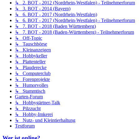
↳ 2. BOT - 2012 (Nordrhein-Westfalen) - Teilnehmerforum
↳ 3. BOT - 2014 (Bayern)
↳ 6. BOT - 2017 (Nordrhein-Westfalen)
↳ 6. BOT - 2017 (Nordrhein-Westfalen) - Teilnehmerforum
↳ 7. BOT - 2018 (Baden Württemberg)
↳ 7. BOT - 2018 (Baden-Württemberg) - Teilnehmerforum
↳ Off-Topic
↳ Tauschbörse
↳ Kleinanzeigen
↳ Hobbykeller
↳ Plattenteller
↳ Plauderecke
↳ Computerclub
↳ Forenprojekte
↳ Humorvolles
↳ Stammtisch
Garten-Forum
↳ Hobbygärtner-Talk
↳ Pilzzucht
↳ Hobby-Imkerei
↳ Nutz- und Kleintierhaltung
Testforum
Wer ist online?