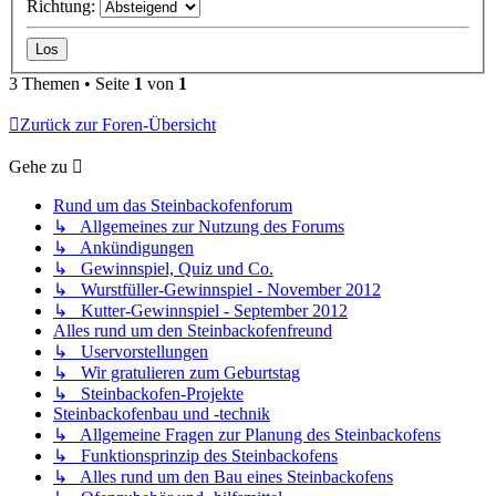
Richtung:
3 Themen • Seite
1
von
1
Zurück zur Foren-Übersicht
Gehe zu
Rund um das Steinbackofenforum
↳ Allgemeines zur Nutzung des Forums
↳ Ankündigungen
↳ Gewinnspiel, Quiz und Co.
↳ Wurstfüller-Gewinnspiel - November 2012
↳ Kutter-Gewinnspiel - September 2012
Alles rund um den Steinbackofenfreund
↳ Uservorstellungen
↳ Wir gratulieren zum Geburtstag
↳ Steinbackofen-Projekte
Steinbackofenbau und -technik
↳ Allgemeine Fragen zur Planung des Steinbackofens
↳ Funktionsprinzip des Steinbackofens
↳ Alles rund um den Bau eines Steinbackofens