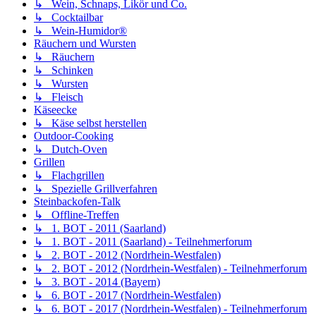
↳ Wein, Schnaps, Likör und Co.
↳ Cocktailbar
↳ Wein-Humidor®
Räuchern und Wursten
↳ Räuchern
↳ Schinken
↳ Wursten
↳ Fleisch
Käseecke
↳ Käse selbst herstellen
Outdoor-Cooking
↳ Dutch-Oven
Grillen
↳ Flachgrillen
↳ Spezielle Grillverfahren
Steinbackofen-Talk
↳ Offline-Treffen
↳ 1. BOT - 2011 (Saarland)
↳ 1. BOT - 2011 (Saarland) - Teilnehmerforum
↳ 2. BOT - 2012 (Nordrhein-Westfalen)
↳ 2. BOT - 2012 (Nordrhein-Westfalen) - Teilnehmerforum
↳ 3. BOT - 2014 (Bayern)
↳ 6. BOT - 2017 (Nordrhein-Westfalen)
↳ 6. BOT - 2017 (Nordrhein-Westfalen) - Teilnehmerforum