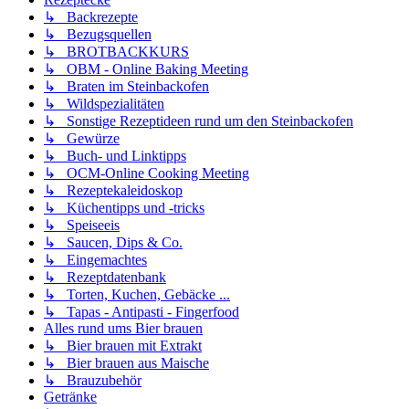
↳ Backrezepte
↳ Bezugsquellen
↳ BROTBACKKURS
↳ OBM - Online Baking Meeting
↳ Braten im Steinbackofen
↳ Wildspezialitäten
↳ Sonstige Rezeptideen rund um den Steinbackofen
↳ Gewürze
↳ Buch- und Linktipps
↳ OCM-Online Cooking Meeting
↳ Rezeptekaleidoskop
↳ Küchentipps und -tricks
↳ Speiseeis
↳ Saucen, Dips & Co.
↳ Eingemachtes
↳ Rezeptdatenbank
↳ Torten, Kuchen, Gebäcke ...
↳ Tapas - Antipasti - Fingerfood
Alles rund ums Bier brauen
↳ Bier brauen mit Extrakt
↳ Bier brauen aus Maische
↳ Brauzubehör
Getränke