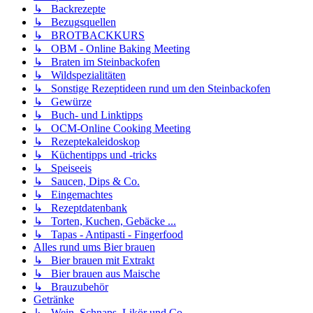
↳ Backrezepte
↳ Bezugsquellen
↳ BROTBACKKURS
↳ OBM - Online Baking Meeting
↳ Braten im Steinbackofen
↳ Wildspezialitäten
↳ Sonstige Rezeptideen rund um den Steinbackofen
↳ Gewürze
↳ Buch- und Linktipps
↳ OCM-Online Cooking Meeting
↳ Rezeptekaleidoskop
↳ Küchentipps und -tricks
↳ Speiseeis
↳ Saucen, Dips & Co.
↳ Eingemachtes
↳ Rezeptdatenbank
↳ Torten, Kuchen, Gebäcke ...
↳ Tapas - Antipasti - Fingerfood
Alles rund ums Bier brauen
↳ Bier brauen mit Extrakt
↳ Bier brauen aus Maische
↳ Brauzubehör
Getränke
↳ Wein, Schnaps, Likör und Co.