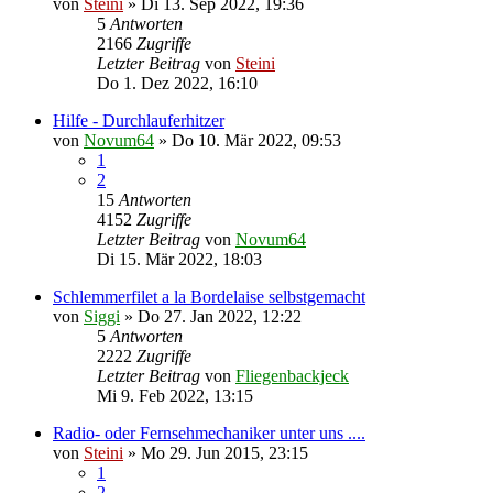
von
Steini
»
Di 13. Sep 2022, 19:36
5
Antworten
2166
Zugriffe
Letzter Beitrag
von
Steini
Do 1. Dez 2022, 16:10
Hilfe - Durchlauferhitzer
von
Novum64
»
Do 10. Mär 2022, 09:53
1
2
15
Antworten
4152
Zugriffe
Letzter Beitrag
von
Novum64
Di 15. Mär 2022, 18:03
Schlemmerfilet a la Bordelaise selbstgemacht
von
Siggi
»
Do 27. Jan 2022, 12:22
5
Antworten
2222
Zugriffe
Letzter Beitrag
von
Fliegenbackjeck
Mi 9. Feb 2022, 13:15
Radio- oder Fernsehmechaniker unter uns ....
von
Steini
»
Mo 29. Jun 2015, 23:15
1
2