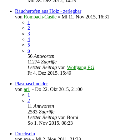
Mo 28. Dez 2015, 14:29
Räucherofen aus Holz - zerlegbar
von
Rombach-Castle
»
Mi 11. Nov 2015, 16:31
1
2
3
4
5
6
56
Antworten
11274
Zugriffe
Letzter Beitrag
von
Wolfgang EG
Fr 4. Dez 2015, 15:49
Plasmaschneider
von
ar1
»
Do 22. Okt 2015, 21:00
1
2
11
Antworten
2583
Zugriffe
Letzter Beitrag
von
Börni
So 1. Nov 2015, 08:23
Drechseln
von
exe
»
Mi 2. Nov 2011, 21:33