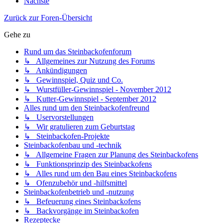
Nächste
Zurück zur Foren-Übersicht
Gehe zu
Rund um das Steinbackofenforum
↳ Allgemeines zur Nutzung des Forums
↳ Ankündigungen
↳ Gewinnspiel, Quiz und Co.
↳ Wurstfüller-Gewinnspiel - November 2012
↳ Kutter-Gewinnspiel - September 2012
Alles rund um den Steinbackofenfreund
↳ Uservorstellungen
↳ Wir gratulieren zum Geburtstag
↳ Steinbackofen-Projekte
Steinbackofenbau und -technik
↳ Allgemeine Fragen zur Planung des Steinbackofens
↳ Funktionsprinzip des Steinbackofens
↳ Alles rund um den Bau eines Steinbackofens
↳ Ofenzubehör und -hilfsmittel
Steinbackofenbetrieb und -nutzung
↳ Befeuerung eines Steinbackofens
↳ Backvorgänge im Steinbackofen
Rezeptecke