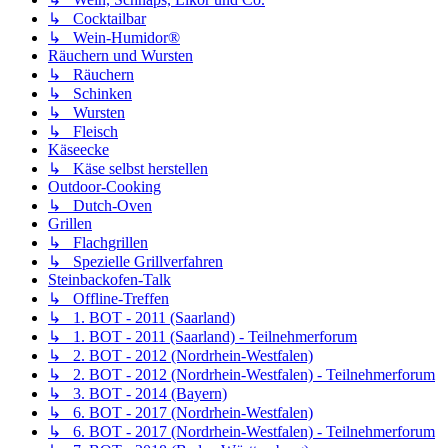
↳ Cocktailbar
↳ Wein-Humidor®
Räuchern und Wursten
↳ Räuchern
↳ Schinken
↳ Wursten
↳ Fleisch
Käseecke
↳ Käse selbst herstellen
Outdoor-Cooking
↳ Dutch-Oven
Grillen
↳ Flachgrillen
↳ Spezielle Grillverfahren
Steinbackofen-Talk
↳ Offline-Treffen
↳ 1. BOT - 2011 (Saarland)
↳ 1. BOT - 2011 (Saarland) - Teilnehmerforum
↳ 2. BOT - 2012 (Nordrhein-Westfalen)
↳ 2. BOT - 2012 (Nordrhein-Westfalen) - Teilnehmerforum
↳ 3. BOT - 2014 (Bayern)
↳ 6. BOT - 2017 (Nordrhein-Westfalen)
↳ 6. BOT - 2017 (Nordrhein-Westfalen) - Teilnehmerforum