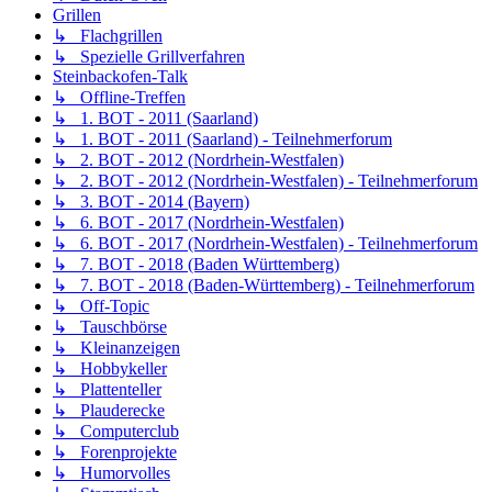
Grillen
↳ Flachgrillen
↳ Spezielle Grillverfahren
Steinbackofen-Talk
↳ Offline-Treffen
↳ 1. BOT - 2011 (Saarland)
↳ 1. BOT - 2011 (Saarland) - Teilnehmerforum
↳ 2. BOT - 2012 (Nordrhein-Westfalen)
↳ 2. BOT - 2012 (Nordrhein-Westfalen) - Teilnehmerforum
↳ 3. BOT - 2014 (Bayern)
↳ 6. BOT - 2017 (Nordrhein-Westfalen)
↳ 6. BOT - 2017 (Nordrhein-Westfalen) - Teilnehmerforum
↳ 7. BOT - 2018 (Baden Württemberg)
↳ 7. BOT - 2018 (Baden-Württemberg) - Teilnehmerforum
↳ Off-Topic
↳ Tauschbörse
↳ Kleinanzeigen
↳ Hobbykeller
↳ Plattenteller
↳ Plauderecke
↳ Computerclub
↳ Forenprojekte
↳ Humorvolles