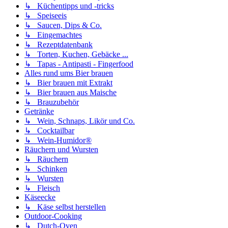
↳ Küchentipps und -tricks
↳ Speiseeis
↳ Saucen, Dips & Co.
↳ Eingemachtes
↳ Rezeptdatenbank
↳ Torten, Kuchen, Gebäcke ...
↳ Tapas - Antipasti - Fingerfood
Alles rund ums Bier brauen
↳ Bier brauen mit Extrakt
↳ Bier brauen aus Maische
↳ Brauzubehör
Getränke
↳ Wein, Schnaps, Likör und Co.
↳ Cocktailbar
↳ Wein-Humidor®
Räuchern und Wursten
↳ Räuchern
↳ Schinken
↳ Wursten
↳ Fleisch
Käseecke
↳ Käse selbst herstellen
Outdoor-Cooking
↳ Dutch-Oven