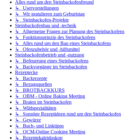
Alles rund um den Steinbackofenfreund
↳ Uservorstellungen
↳ Wir gratulieren zum Geburtstag
↳ Steinbackofen-Projekte
Steinbackofenbau und -technik
↳ Allgemeine Fragen zur Planung des Steinbackofens
↳ Funktionsprinzip des Steinbackofens
↳ Alles rund um den Bau eines Steinbackofens
↳ Ofenzubehör und -hilfsmittel
Steinbackofenbetrieb und -nutzung
↳ Befeuerung eines Steinbackofens
↳ Backvorgänge im Steinbackofen
Rezeptecke
↳ Backrezepte
↳ Bezugsquellen
↳ BROTBACKKURS
↳ OBM - Online Baking Meeting
↳ Braten im Steinbackofen
↳ Wildspezialitäten
↳ Sonstige Rezeptideen rund um den Steinbackofen
↳ Gewürze
↳ Buch- und Linktipps
↳ OCM-Online Cooking Meeting
↳ Rezeptekaleidoskop