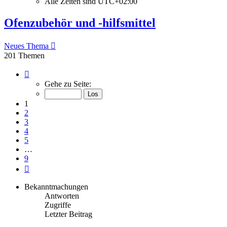
Alle Zeiten sind
UTC+02:00
Ofenzubehör und -hilfsmittel
Neues Thema
201 Themen
Seite
1
Gehe zu Seite:
von
9
1
2
3
4
5
…
9
Nächste
Bekanntmachungen
Antworten
Zugriffe
Letzter Beitrag