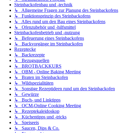
Steinbackofenbau und -technik
↳ Allgemeine Fragen zur Planung des Steinbackofens
↳ Funktionsprinzip des Steinbackofens
↳ Alles rund um den Bau eines Steinbackofens
↳ Ofenzubehör und -hilfsmittel
Steinbackofenbetrieb und -nutzung
↳ Befeuerung eines Steinbackofens
↳ Backvorgänge im Steinbackofen
Rezeptecke
↳ Backrezepte
↳ Bezugsquellen
↳ BROTBACKKURS
↳ OBM - Online Baking Meeting
↳ Braten im Steinbackofen
↳ Wildspezialitäten
↳ Sonstige Rezeptideen rund um den Steinbackofen
↳ Gewürze
↳ Buch- und Linktipps
↳ OCM-Online Cooking Meeting
↳ Rezeptekaleidoskop
↳ Küchentipps und -tricks
↳ Speiseeis
↳ Saucen, Dips & Co.