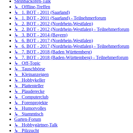
Steinbackofen-Talk
↳ Offline-Treffen
↳ 1. BOT - 2011 (Saarland)
↳ 1. BOT - 2011 (Saarland) - Teilnehmerforum
↳ 2. BOT - 2012 (Nordrhein-Westfalen)
↳ 2. BOT - 2012 (Nordrhein-Westfalen) - Teilnehmerforum
↳ 3. BOT - 2014 (Bayern)
↳ 6. BOT - 2017 (Nordrhein-Westfalen)
↳ 6. BOT - 2017 (Nordrhein-Westfalen) - Teilnehmerforum
↳ 7. BOT - 2018 (Baden Württemberg)
↳ 7. BOT - 2018 (Baden-Württemberg) - Teilnehmerforum
↳ Off-Topic
↳ Tauschbörse
↳ Kleinanzeigen
↳ Hobbykeller
↳ Plattenteller
↳ Plauderecke
↳ Computerclub
↳ Forenprojekte
↳ Humorvolles
↳ Stammtisch
Garten-Forum
↳ Hobbygärtner-Talk
↳ Pilzzucht