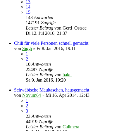
13
14
15
143
Antworten
147191
Zugriffe
Letzter Beitrag
von
Gerd_Ostsee
Di 12. Jul 2016, 21:37
Chili für viele Personen schnell gemacht
von
Siggi
»
Fr 8. Jan 2016, 19:11
1
2
10
Antworten
25487
Zugriffe
Letzter Beitrag
von
baku
Sa 9. Jan 2016, 19:20
Schwäbische Maultaschen, hausgemacht
von
Novum64
»
Mi 16. Apr 2014, 12:43
1
2
3
23
Antworten
44919
Zugriffe
Letzter Beitrag
von
Calimera