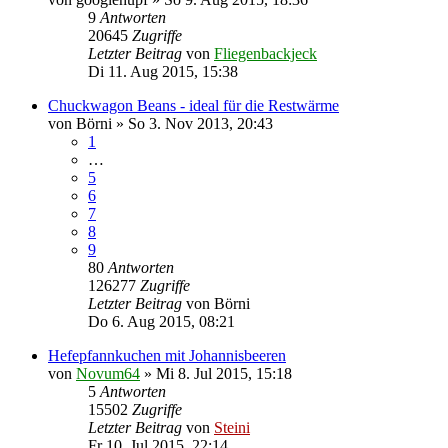
9
Antworten
20645
Zugriffe
Letzter Beitrag
von
Fliegenbackjeck
Di 11. Aug 2015, 15:38
Chuckwagon Beans - ideal für die Restwärme
von
Börni
»
So 3. Nov 2013, 20:43
1
…
5
6
7
8
9
80
Antworten
126277
Zugriffe
Letzter Beitrag
von
Börni
Do 6. Aug 2015, 08:21
Hefepfannkuchen mit Johannisbeeren
von
Novum64
»
Mi 8. Jul 2015, 15:18
5
Antworten
15502
Zugriffe
Letzter Beitrag
von
Steini
Fr 10. Jul 2015, 22:14