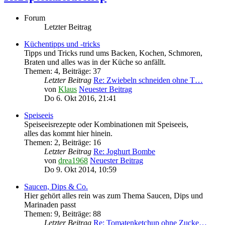
Forum
Letzter Beitrag
Küchentipps und -tricks
Tipps und Tricks rund ums Backen, Kochen, Schmoren,
Braten und alles was in der Küche so anfällt.
Themen
:
4
,
Beiträge
:
37
Letzter Beitrag
Re: Zwiebeln schneiden ohne T…
von
Klaus
Neuester Beitrag
Do 6. Okt 2016, 21:41
Speiseeis
Speiseeisrezepte oder Kombinationen mit Speiseeis,
alles das kommt hier hinein.
Themen
:
2
,
Beiträge
:
16
Letzter Beitrag
Re: Joghurt Bombe
von
drea1968
Neuester Beitrag
Do 9. Okt 2014, 10:59
Saucen, Dips & Co.
Hier gehört alles rein was zum Thema Saucen, Dips und
Marinaden passt
Themen
:
9
,
Beiträge
:
88
Letzter Beitrag
Re: Tomatenketchup ohne Zucke…