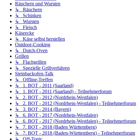
Räuchern und Wursten
↳ Räuchern
↳ Schinken
↳ Wursten
↳ Fleisch
Käseecke
↳ Käse selbst herstellen
Outdoor-Cooking
↳ Dutch-Oven
Grillen
↳ Flachgrillen
↳ Spezielle Grillverfahren
Steinbackofen-Talk
↳ Offline-Treffen
↳ 1. BOT - 2011 (Saarland)
↳ 1. BOT - 2011 (Saarland) - Teilnehmerforum
↳ 2. BOT - 2012 (Nordrhein-Westfalen)
↳ 2. BOT - 2012 (Nordrhein-Westfalen) - Teilnehmerforum
↳ 3. BOT - 2014 (Bayern)
↳ 6. BOT - 2017 (Nordrhein-Westfalen)
↳ 6. BOT - 2017 (Nordrhein-Westfalen) - Teilnehmerforum
↳ 7. BOT - 2018 (Baden Württemberg)
↳ 7. BOT - 2018 (Baden-Württemberg) - Teilnehmerforum
↳ Off-Topic