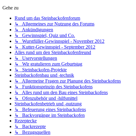
Gehe zu
Rund um das Steinbackofenforum
↳ Allgemeines zur Nutzung des Forums
↳ Ankündigungen
↳ Gewinnspiel, Quiz und Co.
↳ Wurstfüller-Gewinnspiel - November 2012
↳ Kutter-Gewinnspiel - September 2012
Alles rund um den Steinbackofenfreund
↳ Uservorstellungen
↳ Wir gratulieren zum Geburtstag
↳ Steinbackofen-Projekte
Steinbackofenbau und -technik
↳ Allgemeine Fragen zur Planung des Steinbackofens
↳ Funktionsprinzip des Steinbackofens
↳ Alles rund um den Bau eines Steinbackofens
↳ Ofenzubehör und -hilfsmittel
Steinbackofenbetrieb und -nutzung
↳ Befeuerung eines Steinbackofens
↳ Backvorgänge im Steinbackofen
Rezeptecke
↳ Backrezepte
↳ Bezugsquellen