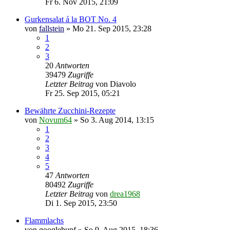
Fr 6. Nov 2015, 21:09
Gurkensalat á la BOT No. 4
von
fallstein
»
Mo 21. Sep 2015, 23:28
1
2
3
20
Antworten
39479
Zugriffe
Letzter Beitrag
von
Diavolo
Fr 25. Sep 2015, 05:21
Bewährte Zucchini-Rezepte
von
Novum64
»
So 3. Aug 2014, 13:15
1
2
3
4
5
47
Antworten
80492
Zugriffe
Letzter Beitrag
von
drea1968
Di 1. Sep 2015, 23:50
Flammlachs
von
googlehupf
»
So 9. Aug 2015, 18:36