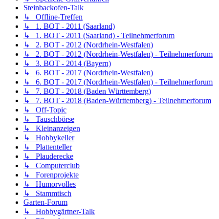
Steinbackofen-Talk
↳ Offline-Treffen
↳ 1. BOT - 2011 (Saarland)
↳ 1. BOT - 2011 (Saarland) - Teilnehmerforum
↳ 2. BOT - 2012 (Nordrhein-Westfalen)
↳ 2. BOT - 2012 (Nordrhein-Westfalen) - Teilnehmerforum
↳ 3. BOT - 2014 (Bayern)
↳ 6. BOT - 2017 (Nordrhein-Westfalen)
↳ 6. BOT - 2017 (Nordrhein-Westfalen) - Teilnehmerforum
↳ 7. BOT - 2018 (Baden Württemberg)
↳ 7. BOT - 2018 (Baden-Württemberg) - Teilnehmerforum
↳ Off-Topic
↳ Tauschbörse
↳ Kleinanzeigen
↳ Hobbykeller
↳ Plattenteller
↳ Plauderecke
↳ Computerclub
↳ Forenprojekte
↳ Humorvolles
↳ Stammtisch
Garten-Forum
↳ Hobbygärtner-Talk