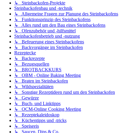
↳ Steinbackofen-Projekte
Steinbackofenbau und -technik
↳ Allgemeine Fragen zur Planung des Steinbackofens
↳ Funktionsprinzip des Steinbackofens
↳ Alles rund um den Bau eines Steinbackofens
↳ Ofenzubehör und -hilfsmittel
Steinbackofenbetrieb und -nutzung
↳ Befeuerung eines Steinbackofens
↳ Backvorgänge im Steinbackofen
Rezeptecke
↳ Backrezepte
↳ Bezugsquellen
↳ BROTBACKKURS
↳ OBM - Online Baking Meeting
↳ Braten im Steinbackofen
↳ Wildspezialitäten
↳ Sonstige Rezeptideen rund um den Steinbackofen
↳ Gewürze
↳ Buch- und Linktipps
↳ OCM-Online Cooking Meeting
↳ Rezeptekaleidoskop
↳ Küchentipps und -tricks
↳ Speiseeis
↳ Saucen, Dips & Co.