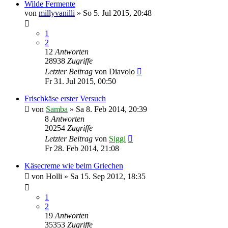
Wilde Fermente
von
millyvanilli
»
So 5. Jul 2015, 20:48
1
2
12
Antworten
28938
Zugriffe
Letzter Beitrag
von
Diavolo
Fr 31. Jul 2015, 00:50
Frischkäse erster Versuch
von
Samba
»
Sa 8. Feb 2014, 20:39
8
Antworten
20254
Zugriffe
Letzter Beitrag
von
Siggi
Fr 28. Feb 2014, 21:08
Käsecreme wie beim Griechen
von
Holli
»
Sa 15. Sep 2012, 18:35
1
2
19
Antworten
35353
Zugriffe