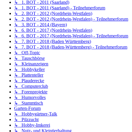
↳ 1. BOT - 2011 (Saarland)
↳ 1. BOT - 2011 (Saarland) - Teilnehmerforum
↳ 2. BOT - 2012 (Nordrhein-Westfalen)
↳ 2. BOT - 2012 (Nordrhein-Westfalen) - Teilnehmerforum
↳ 3. BOT - 2014 (Bayern)
↳ 6. BOT - 2017 (Nordrhein-Westfalen)
↳ 6. BOT - 2017 (Nordrhein-Westfalen) - Teilnehmerforum
↳ 7. BOT - 2018 (Baden Württemberg)
↳ 7. BOT - 2018 (Baden-Württemberg) - Teilnehmerforum
↳ Off-Topic
↳ Tauschbörse
↳ Kleinanzeigen
↳ Hobbykeller
↳ Plattenteller
↳ Plauderecke
↳ Computerclub
↳ Forenprojekte
↳ Humorvolles
↳ Stammtisch
Garten-Forum
↳ Hobbygärtner-Talk
↳ Pilzzucht
↳ Hobby-Imkerei
↳ Nutz- und Kleintierhaltung