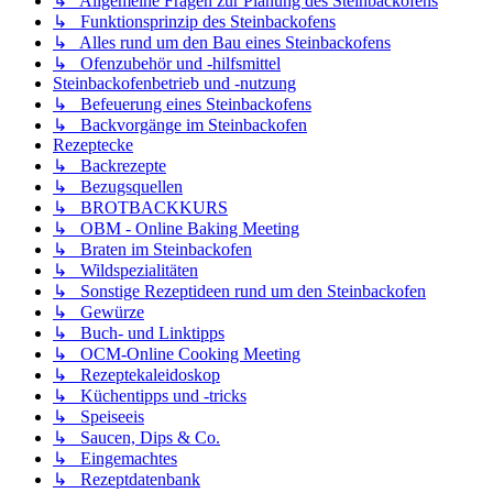
↳ Allgemeine Fragen zur Planung des Steinbackofens
↳ Funktionsprinzip des Steinbackofens
↳ Alles rund um den Bau eines Steinbackofens
↳ Ofenzubehör und -hilfsmittel
Steinbackofenbetrieb und -nutzung
↳ Befeuerung eines Steinbackofens
↳ Backvorgänge im Steinbackofen
Rezeptecke
↳ Backrezepte
↳ Bezugsquellen
↳ BROTBACKKURS
↳ OBM - Online Baking Meeting
↳ Braten im Steinbackofen
↳ Wildspezialitäten
↳ Sonstige Rezeptideen rund um den Steinbackofen
↳ Gewürze
↳ Buch- und Linktipps
↳ OCM-Online Cooking Meeting
↳ Rezeptekaleidoskop
↳ Küchentipps und -tricks
↳ Speiseeis
↳ Saucen, Dips & Co.
↳ Eingemachtes
↳ Rezeptdatenbank