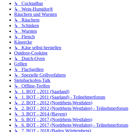
↳ Cocktailbar
↳ Wein-Humidor®
Räuchern und Wursten
↳ Räuchern
↳ Schinken
↳ Wursten
↳ Fleisch
Käseecke
↳ Käse selbst herstellen
Outdoor-Cooking
↳ Dutch-Oven
Grillen
↳ Flachgrillen
↳ Spezielle Grillverfahren
Steinbackofen-Talk
↳ Offline-Treffen
↳ 1. BOT - 2011 (Saarland)
↳ 1. BOT - 2011 (Saarland) - Teilnehmerforum
↳ 2. BOT - 2012 (Nordrhein-Westfalen)
↳ 2. BOT - 2012 (Nordrhein-Westfalen) - Teilnehmerforum
↳ 3. BOT - 2014 (Bayern)
↳ 6. BOT - 2017 (Nordrhein-Westfalen)
↳ 6. BOT - 2017 (Nordrhein-Westfalen) - Teilnehmerforum
↳ 7. BOT - 2018 (Baden Württemberg)