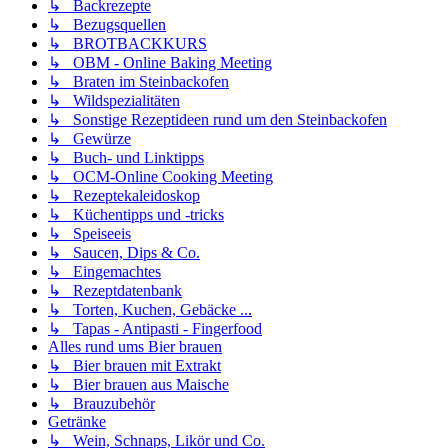
↳ Backrezepte
↳ Bezugsquellen
↳ BROTBACKKURS
↳ OBM - Online Baking Meeting
↳ Braten im Steinbackofen
↳ Wildspezialitäten
↳ Sonstige Rezeptideen rund um den Steinbackofen
↳ Gewürze
↳ Buch- und Linktipps
↳ OCM-Online Cooking Meeting
↳ Rezeptekaleidoskop
↳ Küchentipps und -tricks
↳ Speiseeis
↳ Saucen, Dips & Co.
↳ Eingemachtes
↳ Rezeptdatenbank
↳ Torten, Kuchen, Gebäcke ...
↳ Tapas - Antipasti - Fingerfood
Alles rund ums Bier brauen
↳ Bier brauen mit Extrakt
↳ Bier brauen aus Maische
↳ Brauzubehör
Getränke
↳ Wein, Schnaps, Likör und Co.