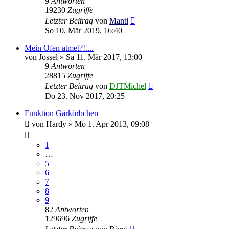
9
Antworten
19230
Zugriffe
Letzter Beitrag
von
Manti
So 10. Mär 2019, 16:40
Mein Ofen atmet?!....
von
Jossel
»
Sa 11. Mär 2017, 13:00
9
Antworten
28815
Zugriffe
Letzter Beitrag
von
DJTMichel
Do 23. Nov 2017, 20:25
Funktion Gärkörbchen
von
Hardy
»
Mo 1. Apr 2013, 09:08
1
…
5
6
7
8
9
82
Antworten
129696
Zugriffe