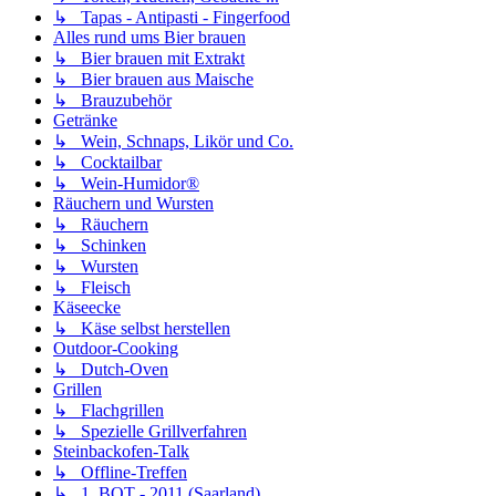
↳ Tapas - Antipasti - Fingerfood
Alles rund ums Bier brauen
↳ Bier brauen mit Extrakt
↳ Bier brauen aus Maische
↳ Brauzubehör
Getränke
↳ Wein, Schnaps, Likör und Co.
↳ Cocktailbar
↳ Wein-Humidor®
Räuchern und Wursten
↳ Räuchern
↳ Schinken
↳ Wursten
↳ Fleisch
Käseecke
↳ Käse selbst herstellen
Outdoor-Cooking
↳ Dutch-Oven
Grillen
↳ Flachgrillen
↳ Spezielle Grillverfahren
Steinbackofen-Talk
↳ Offline-Treffen
↳ 1. BOT - 2011 (Saarland)