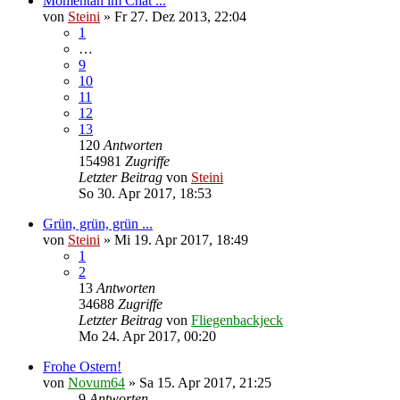
Momentan im Chat ...
von
Steini
»
Fr 27. Dez 2013, 22:04
1
…
9
10
11
12
13
120
Antworten
154981
Zugriffe
Letzter Beitrag
von
Steini
So 30. Apr 2017, 18:53
Grün, grün, grün ...
von
Steini
»
Mi 19. Apr 2017, 18:49
1
2
13
Antworten
34688
Zugriffe
Letzter Beitrag
von
Fliegenbackjeck
Mo 24. Apr 2017, 00:20
Frohe Ostern!
von
Novum64
»
Sa 15. Apr 2017, 21:25
9
Antworten