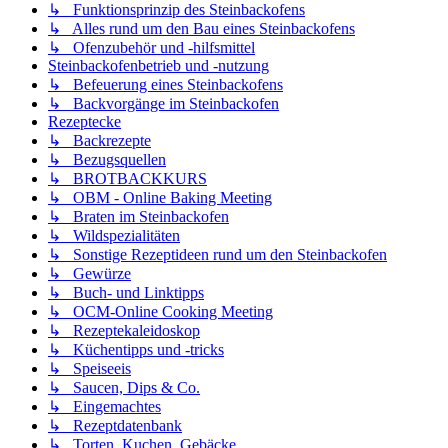
↳ Funktionsprinzip des Steinbackofens
↳ Alles rund um den Bau eines Steinbackofens
↳ Ofenzubehör und -hilfsmittel
Steinbackofenbetrieb und -nutzung
↳ Befeuerung eines Steinbackofens
↳ Backvorgänge im Steinbackofen
Rezeptecke
↳ Backrezepte
↳ Bezugsquellen
↳ BROTBACKKURS
↳ OBM - Online Baking Meeting
↳ Braten im Steinbackofen
↳ Wildspezialitäten
↳ Sonstige Rezeptideen rund um den Steinbackofen
↳ Gewürze
↳ Buch- und Linktipps
↳ OCM-Online Cooking Meeting
↳ Rezeptekaleidoskop
↳ Küchentipps und -tricks
↳ Speiseeis
↳ Saucen, Dips & Co.
↳ Eingemachtes
↳ Rezeptdatenbank
↳ Torten, Kuchen, Gebäcke ...