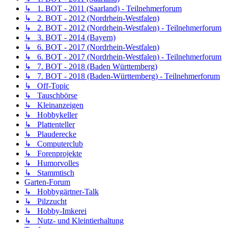
↳ 1. BOT - 2011 (Saarland) - Teilnehmerforum
↳ 2. BOT - 2012 (Nordrhein-Westfalen)
↳ 2. BOT - 2012 (Nordrhein-Westfalen) - Teilnehmerforum
↳ 3. BOT - 2014 (Bayern)
↳ 6. BOT - 2017 (Nordrhein-Westfalen)
↳ 6. BOT - 2017 (Nordrhein-Westfalen) - Teilnehmerforum
↳ 7. BOT - 2018 (Baden Württemberg)
↳ 7. BOT - 2018 (Baden-Württemberg) - Teilnehmerforum
↳ Off-Topic
↳ Tauschbörse
↳ Kleinanzeigen
↳ Hobbykeller
↳ Plattenteller
↳ Plauderecke
↳ Computerclub
↳ Forenprojekte
↳ Humorvolles
↳ Stammtisch
Garten-Forum
↳ Hobbygärtner-Talk
↳ Pilzzucht
↳ Hobby-Imkerei
↳ Nutz- und Kleintierhaltung