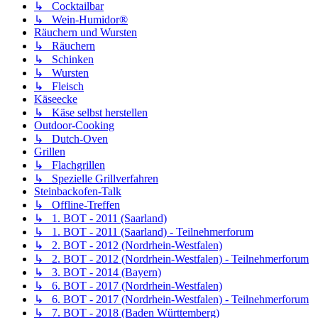
↳ Cocktailbar
↳ Wein-Humidor®
Räuchern und Wursten
↳ Räuchern
↳ Schinken
↳ Wursten
↳ Fleisch
Käseecke
↳ Käse selbst herstellen
Outdoor-Cooking
↳ Dutch-Oven
Grillen
↳ Flachgrillen
↳ Spezielle Grillverfahren
Steinbackofen-Talk
↳ Offline-Treffen
↳ 1. BOT - 2011 (Saarland)
↳ 1. BOT - 2011 (Saarland) - Teilnehmerforum
↳ 2. BOT - 2012 (Nordrhein-Westfalen)
↳ 2. BOT - 2012 (Nordrhein-Westfalen) - Teilnehmerforum
↳ 3. BOT - 2014 (Bayern)
↳ 6. BOT - 2017 (Nordrhein-Westfalen)
↳ 6. BOT - 2017 (Nordrhein-Westfalen) - Teilnehmerforum
↳ 7. BOT - 2018 (Baden Württemberg)