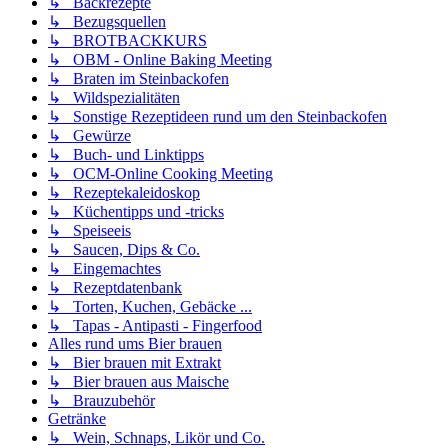
↳ Backrezepte
↳ Bezugsquellen
↳ BROTBACKKURS
↳ OBM - Online Baking Meeting
↳ Braten im Steinbackofen
↳ Wildspezialitäten
↳ Sonstige Rezeptideen rund um den Steinbackofen
↳ Gewürze
↳ Buch- und Linktipps
↳ OCM-Online Cooking Meeting
↳ Rezeptekaleidoskop
↳ Küchentipps und -tricks
↳ Speiseeis
↳ Saucen, Dips & Co.
↳ Eingemachtes
↳ Rezeptdatenbank
↳ Torten, Kuchen, Gebäcke ...
↳ Tapas - Antipasti - Fingerfood
Alles rund ums Bier brauen
↳ Bier brauen mit Extrakt
↳ Bier brauen aus Maische
↳ Brauzubehör
Getränke
↳ Wein, Schnaps, Likör und Co.