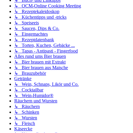
↳ Buch- und Linktipps
↳ OCM-Online Cooking Meeting
↳ Rezeptekaleidoskop
↳ Küchentipps und -tricks
↳ Speiseeis
↳ Saucen, Dips & Co.
↳ Eingemachtes
↳ Rezeptdatenbank
↳ Torten, Kuchen, Gebäcke ...
↳ Tapas - Antipasti - Fingerfood
Alles rund ums Bier brauen
↳ Bier brauen mit Extrakt
↳ Bier brauen aus Maische
↳ Brauzubehör
Getränke
↳ Wein, Schnaps, Likör und Co.
↳ Cocktailbar
↳ Wein-Humidor®
Räuchern und Wursten
↳ Räuchern
↳ Schinken
↳ Wursten
↳ Fleisch
Käseecke