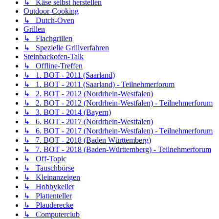
↳ Käse selbst herstellen
Outdoor-Cooking
↳ Dutch-Oven
Grillen
↳ Flachgrillen
↳ Spezielle Grillverfahren
Steinbackofen-Talk
↳ Offline-Treffen
↳ 1. BOT - 2011 (Saarland)
↳ 1. BOT - 2011 (Saarland) - Teilnehmerforum
↳ 2. BOT - 2012 (Nordrhein-Westfalen)
↳ 2. BOT - 2012 (Nordrhein-Westfalen) - Teilnehmerforum
↳ 3. BOT - 2014 (Bayern)
↳ 6. BOT - 2017 (Nordrhein-Westfalen)
↳ 6. BOT - 2017 (Nordrhein-Westfalen) - Teilnehmerforum
↳ 7. BOT - 2018 (Baden Württemberg)
↳ 7. BOT - 2018 (Baden-Württemberg) - Teilnehmerforum
↳ Off-Topic
↳ Tauschbörse
↳ Kleinanzeigen
↳ Hobbykeller
↳ Plattenteller
↳ Plauderecke
↳ Computerclub