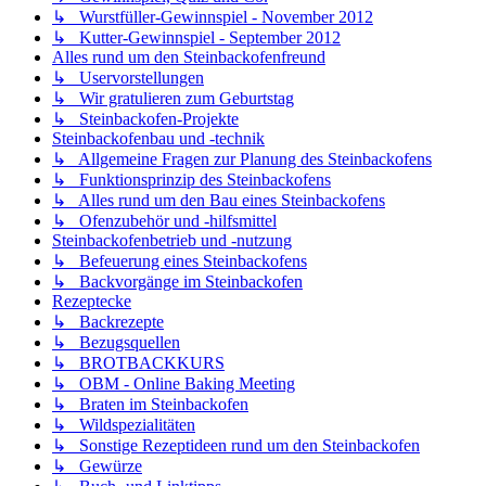
↳ Wurstfüller-Gewinnspiel - November 2012
↳ Kutter-Gewinnspiel - September 2012
Alles rund um den Steinbackofenfreund
↳ Uservorstellungen
↳ Wir gratulieren zum Geburtstag
↳ Steinbackofen-Projekte
Steinbackofenbau und -technik
↳ Allgemeine Fragen zur Planung des Steinbackofens
↳ Funktionsprinzip des Steinbackofens
↳ Alles rund um den Bau eines Steinbackofens
↳ Ofenzubehör und -hilfsmittel
Steinbackofenbetrieb und -nutzung
↳ Befeuerung eines Steinbackofens
↳ Backvorgänge im Steinbackofen
Rezeptecke
↳ Backrezepte
↳ Bezugsquellen
↳ BROTBACKKURS
↳ OBM - Online Baking Meeting
↳ Braten im Steinbackofen
↳ Wildspezialitäten
↳ Sonstige Rezeptideen rund um den Steinbackofen
↳ Gewürze