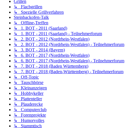
Grillen
↳ Flachgrillen
↳ Spezielle Grillverfahren
Steinbackofen-Talk
↳ Offline-Treffen
↳ 1. BOT - 2011 (Saarland)
↳ 1. BOT - 2011 (Saarland) - Teilnehmerforum
↳ 2. BOT - 2012 (Nordrhein-Westfalen)
↳ 2. BOT - 2012 (Nordrhein-Westfalen) - Teilnehmerforum
↳ 3. BOT - 2014 (Bayern)
↳ 6. BOT - 2017 (Nordrhein-Westfalen)
↳ 6. BOT - 2017 (Nordrhein-Westfalen) - Teilnehmerforum
↳ 7. BOT - 2018 (Baden Württemberg)
↳ 7. BOT - 2018 (Baden-Württemberg) - Teilnehmerforum
↳ Off-Topic
↳ Tauschbörse
↳ Kleinanzeigen
↳ Hobbykeller
↳ Plattenteller
↳ Plauderecke
↳ Computerclub
↳ Forenprojekte
↳ Humorvolles
↳ Stammtisch