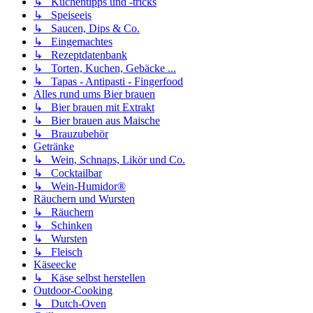
↳ Küchentipps und -tricks
↳ Speiseeis
↳ Saucen, Dips & Co.
↳ Eingemachtes
↳ Rezeptdatenbank
↳ Torten, Kuchen, Gebäcke ...
↳ Tapas - Antipasti - Fingerfood
Alles rund ums Bier brauen
↳ Bier brauen mit Extrakt
↳ Bier brauen aus Maische
↳ Brauzubehör
Getränke
↳ Wein, Schnaps, Likör und Co.
↳ Cocktailbar
↳ Wein-Humidor®
Räuchern und Wursten
↳ Räuchern
↳ Schinken
↳ Wursten
↳ Fleisch
Käseecke
↳ Käse selbst herstellen
Outdoor-Cooking
↳ Dutch-Oven