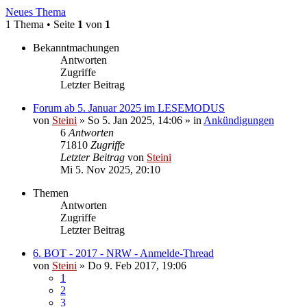
Neues Thema
1 Thema • Seite
1
von
1
Bekanntmachungen
Antworten
Zugriffe
Letzter Beitrag
Forum ab 5. Januar 2025 im LESEMODUS
von
Steini
»
So 5. Jan 2025, 14:06
» in
Ankündigungen
6
Antworten
71810
Zugriffe
Letzter Beitrag
von
Steini
Mi 5. Nov 2025, 20:10
Themen
Antworten
Zugriffe
Letzter Beitrag
6. BOT - 2017 - NRW - Anmelde-Thread
von
Steini
»
Do 9. Feb 2017, 19:06
1
2
3