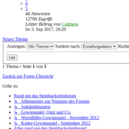
4
5
48
Antworten
12790
Zugriffe
Letzter Beitrag
von
Calimera
So 3. Sep 2017, 20:20
Neues Thema
Anzeigen:
Sortiere nach:
Richt
1 Thema • Seite
1
von
1
Zurück zur Foren-Übersicht
Gehe zu
Rund um das Steinbackofenforum
↳ Allgemeines zur Nutzung des Forums
↳ Ankündigungen
↳ Gewinnspiel, Quiz und Co.
↳ Wurstfüller-Gewinnspiel - November 2012
↳ Kutter-Gewinnspiel - September 2012
Alles rund um den Steinbackofenfreund