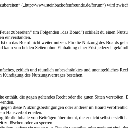
 zubereiten“ („http://www.steinbackofenfreunde.de/forum“) wird zwisc
 Feuer zubereiten“ (im Folgenden „das Board“) schließt du einen Nutz
en einverstanden.
fst du das Board nicht weiter nutzen. Für die Nutzung des Boards gelten
 kann von beiden Seiten ohne Einhaltung einer Frist jederzeit gekünd
 einfaches, zeitlich und räumlich unbeschränktes und unentgeltliches R
ch Kündigung des Nutzungsvertrages bestehen.
alte enthält, die gegen geltendes Recht oder die guten Sitten verstoßen. 
rwenden.
n gegen diese Nutzungsbedingungen oder anderer im Board veröffentli
in Hausverbot erteilen.
für die Inhalte von Beiträgen übernimmt, die er nicht selbst erstellt 
it zu löschen oder zu sperren.
uändern, sofern sie gegen o. g. Regeln verstoßen oder geeignet sind, 