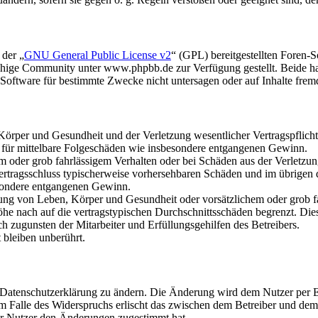
 der „
GNU General Public License v2
“ (GPL) bereitgestellten Foren
hige Community unter www.phpbb.de zur Verfügung gestellt. Beide hab
oftware für bestimmte Zwecke nicht untersagen oder auf Inhalte frem
rper und Gesundheit und der Verletzung wesentlicher Vertragspflichten
ch für mittelbare Folgeschäden wie insbesondere entgangenen Gewinn.
em oder grob fahrlässigem Verhalten oder bei Schäden aus der Verletz
i Vertragsschluss typischerweise vorhersehbaren Schäden und im übrigen
besondere entgangenen Gewinn.
ng von Leben, Körper und Gesundheit oder vorsätzlichem oder grob fah
e nach auf die vertragstypischen Durchschnittsschäden begrenzt. Dies
h zugunsten der Mitarbeiter und Erfüllungsgehilfen des Betreibers.
bleiben unberührt.
e Datenschutzerklärung zu ändern. Die Änderung wird dem Nutzer per E-
m Falle des Widerspruchs erlischt das zwischen dem Betreiber und dem 
er Nutzer den Änderungen zugestimmt hat.