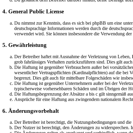
4. General Public License
Du nimmst zur Kenntnis, dass es sich bei phpBB um eine unter
deutschsprachige Informationen werden durch die deutschsprac
verwendet wird. Sie können insbesondere die Verwendung der S
5. Gewährleistung
Der Betreiber haftet mit Ausnahme der Verletzung von Leben, Kö
grob fahrlässiges Verhalten zurückzuführen sind. Dies gilt au
Die Haftung ist gegenüber Verbrauchern außer bei vorsätzlich
wesentlicher Vertragspflichten (Kardinalpflichten) auf die be
begrenzt. Dies gilt auch für mittelbare Folgeschäden wie ins
Die Haftung ist gegenüber Unternehmern außer bei der Verletzu
typischerweise vorhersehbaren Schäden und im Übrigen der Höh
Die Haftungsbegrenzung der Absätze a bis c gilt sinngemäß auc
Ansprüche für eine Haftung aus zwingendem nationalem Recht 
6. Änderungsvorbehalt
Der Betreiber ist berechtigt, die Nutzungsbedingungen und di
Der Nutzer ist berechtigt, den Änderungen zu widersprechen. I
Die Änderungen gelten als anerkannt und verbindlich, wenn d