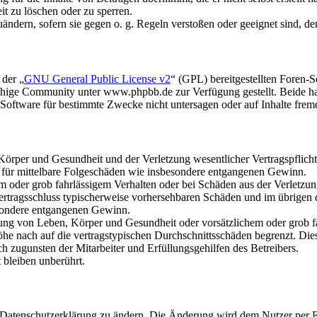
it zu löschen oder zu sperren.
uändern, sofern sie gegen o. g. Regeln verstoßen oder geeignet sind, 
 der „
GNU General Public License v2
“ (GPL) bereitgestellten Foren
hige Community unter www.phpbb.de zur Verfügung gestellt. Beide hab
oftware für bestimmte Zwecke nicht untersagen oder auf Inhalte frem
rper und Gesundheit und der Verletzung wesentlicher Vertragspflichten
ch für mittelbare Folgeschäden wie insbesondere entgangenen Gewinn.
em oder grob fahrlässigem Verhalten oder bei Schäden aus der Verletz
i Vertragsschluss typischerweise vorhersehbaren Schäden und im übrigen
besondere entgangenen Gewinn.
ng von Leben, Körper und Gesundheit oder vorsätzlichem oder grob fah
e nach auf die vertragstypischen Durchschnittsschäden begrenzt. Dies
h zugunsten der Mitarbeiter und Erfüllungsgehilfen des Betreibers.
bleiben unberührt.
e Datenschutzerklärung zu ändern. Die Änderung wird dem Nutzer per E-