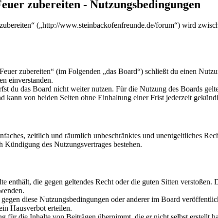
Feuer zubereiten - Nutzungsbedingungen
 zubereiten“ („http://www.steinbackofenfreunde.de/forum“) wird zwisc
 Feuer zubereiten“ (im Folgenden „das Board“) schließt du einen Nutz
en einverstanden.
fst du das Board nicht weiter nutzen. Für die Nutzung des Boards gelten
 kann von beiden Seiten ohne Einhaltung einer Frist jederzeit gekünd
 einfaches, zeitlich und räumlich unbeschränktes und unentgeltliches R
ch Kündigung des Nutzungsvertrages bestehen.
alte enthält, die gegen geltendes Recht oder die guten Sitten verstoßen. 
rwenden.
n gegen diese Nutzungsbedingungen oder anderer im Board veröffentli
in Hausverbot erteilen.
für die Inhalte von Beiträgen übernimmt, die er nicht selbst erstellt 