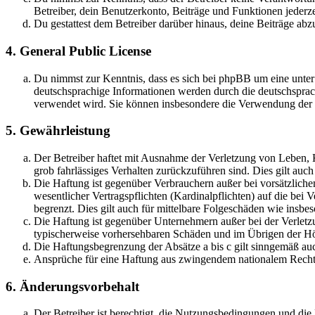
Betreiber, dein Benutzerkonto, Beiträge und Funktionen jederze
Du gestattest dem Betreiber darüber hinaus, deine Beiträge abz
4. General Public License
Du nimmst zur Kenntnis, dass es sich bei phpBB um eine unter
deutschsprachige Informationen werden durch die deutschsprac
verwendet wird. Sie können insbesondere die Verwendung der S
5. Gewährleistung
Der Betreiber haftet mit Ausnahme der Verletzung von Leben, Kö
grob fahrlässiges Verhalten zurückzuführen sind. Dies gilt au
Die Haftung ist gegenüber Verbrauchern außer bei vorsätzlich
wesentlicher Vertragspflichten (Kardinalpflichten) auf die be
begrenzt. Dies gilt auch für mittelbare Folgeschäden wie ins
Die Haftung ist gegenüber Unternehmern außer bei der Verletzu
typischerweise vorhersehbaren Schäden und im Übrigen der Höh
Die Haftungsbegrenzung der Absätze a bis c gilt sinngemäß auc
Ansprüche für eine Haftung aus zwingendem nationalem Recht 
6. Änderungsvorbehalt
Der Betreiber ist berechtigt, die Nutzungsbedingungen und di