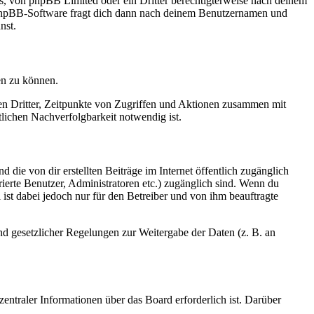
rs, von phpBB Limited oder ein Dritter berechtigterweise nach deinem
e phpBB-Software fragt dich dann nach deinem Benutzernamen und
nst.
en zu können.
sen Dritter, Zeitpunkte von Zugriffen und Aktionen zusammen mit
lichen Nachverfolgbarkeit notwendig ist.
 die von dir erstellten Beiträge im Internet öffentlich zugänglich
rierte Benutzer, Administratoren etc.) zugänglich sind. Wenn du
ist dabei jedoch nur für den Betreiber und von ihm beauftragte
und gesetzlicher Regelungen zur Weitergabe der Daten (z. B. an
entraler Informationen über das Board erforderlich ist. Darüber