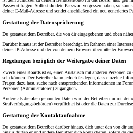
ist dein Schlüssel zu deinem Benutzerkonto für das Board, also geh m
Passwort fragen. Solltest du dein Passwort vergessen haben, so kan
deiner E-Mail-Adresse und sendet anschließend ein neu generiertes P
Gestattung der Datenspeicherung
Du gestattest dem Betreiber, die von dir eingegebenen und oben nähe
Darüber hinaus ist der Betreiber berechtigt, im Rahmen einer Intere
deiner IP-Adresse und der von deinem Browser übermittelter Browser
Regelungen bezüglich der Weitergabe deiner Daten
Zweck eines Boards ist es, einen Austausch mit anderen Personen zu er
sein können. Der Betreiber kann jedoch festlegen, dass einzelne Infor
Fragen dazu hast, suche nach entsprechenden Informationen im Forum 
Personen (Administratoren) zugänglich.
Andere als die oben genannten Daten wird der Betreiber nur mit deine
Strafverfolgungsbehörden) verpflichtet ist oder die Daten zur Durchset
Gestattung der Kontaktaufnahme
Du gestattest dem Betreiber darüber hinaus, dich unter den von dir a
hinaus dürfen er und andere Benutzer dich kontaktieren, sofern du die