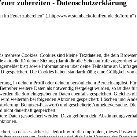
Feuer zubereiten - Datenschutzerklärung
sen im Feuer zubereiten“ („http://www.steinbackofenfreunde.de/forum“
s mehrere Cookies. Cookies sind kleine Textdateien, die dein Browser 
ie aktuelle ID deiner Sitzung (damit dir alle Seitenaufrufe zugeordnet
angemeldet bist) sowie Informationen über deine Teilnahme an Umfragen
ID gespeichert. Die Cookies haben standardmäßig eine Gültigkeit von e
ierung, in deinem Profil oder deinem persönlichem Bereich angibst. Für
reiber weitere Daten als notwendig festgelegt wurden, so ist dies für 
 werden die dort eingegebenen Daten ebenfalls gespeichert. Gleiches gi
e wird weiterhin bei folgenden Aktionen gespeichert: Löschen und Änd
ktivierung, Benutzer-Passwort) und gescheiterte Anmeldeversuche. D
d nicht dauerhaft gespeichert.
eitere Daten gespeichert werden. Dazu gehören dein Abstimmungsverhal
nktionen.
ert, so dass es sicher ist. Jedoch wird dir empfohlen, dieses Passwor