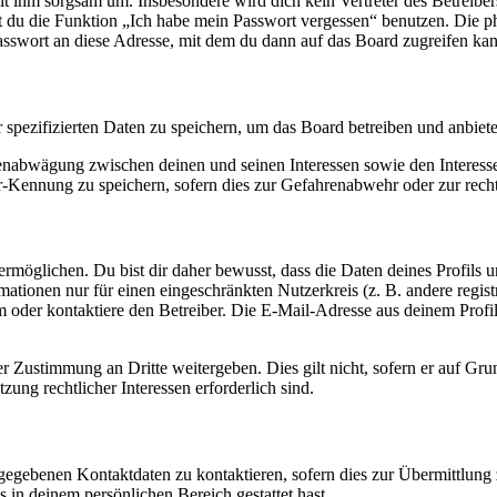
it ihm sorgsam um. Insbesondere wird dich kein Vertreter des Betreibe
nst du die Funktion „Ich habe mein Passwort vergessen“ benutzen. Di
asswort an diese Adresse, mit dem du dann auf das Board zugreifen kan
r spezifizierten Daten zu speichern, um das Board betreiben und anbiet
ssenabwägung zwischen deinen und seinen Interessen sowie den Interes
-Kennung zu speichern, sofern dies zur Gefahrenabwehr oder zur recht
möglichen. Du bist dir daher bewusst, dass die Daten deines Profils und
mationen nur für einen eingeschränkten Nutzerkreis (z. B. andere regist
oder kontaktiere den Betreiber. Die E-Mail-Adresse aus deinem Profil 
r Zustimmung an Dritte weitergeben. Dies gilt nicht, sofern er auf Gr
zung rechtlicher Interessen erforderlich sind.
ngegebenen Kontaktdaten zu kontaktieren, sofern dies zur Übermittlung z
s in deinem persönlichen Bereich gestattet hast.