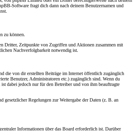
rs, von phpBB Limited oder ein Dritter berechtigterweise nach deinem
e phpBB-Software fragt dich dann nach deinem Benutzernamen und
nst.
en zu können.
sen Dritter, Zeitpunkte von Zugriffen und Aktionen zusammen mit
lichen Nachverfolgbarkeit notwendig ist.
 die von dir erstellten Beiträge im Internet öffentlich zugänglich
rierte Benutzer, Administratoren etc.) zugänglich sind. Wenn du
ist dabei jedoch nur für den Betreiber und von ihm beauftragte
und gesetzlicher Regelungen zur Weitergabe der Daten (z. B. an
entraler Informationen über das Board erforderlich ist. Darüber