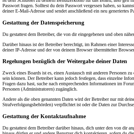
ist dein Schlüssel zu deinem Benutzerkonto für das Board, also geh m
Passwort fragen. Solltest du dein Passwort vergessen haben, so kan
deiner E-Mail-Adresse und sendet anschließend ein neu generiertes P
Gestattung der Datenspeicherung
Du gestattest dem Betreiber, die von dir eingegebenen und oben nähe
Darüber hinaus ist der Betreiber berechtigt, im Rahmen einer Intere
deiner IP-Adresse und der von deinem Browser übermittelter Browser
Regelungen bezüglich der Weitergabe deiner Daten
Zweck eines Boards ist es, einen Austausch mit anderen Personen zu er
sein können. Der Betreiber kann jedoch festlegen, dass einzelne Infor
Fragen dazu hast, suche nach entsprechenden Informationen im Forum 
Personen (Administratoren) zugänglich.
Andere als die oben genannten Daten wird der Betreiber nur mit deine
Strafverfolgungsbehörden) verpflichtet ist oder die Daten zur Durchset
Gestattung der Kontaktaufnahme
Du gestattest dem Betreiber darüber hinaus, dich unter den von dir a
hinaus dürfen er und andere Benutzer dich kontaktieren, sofern du die