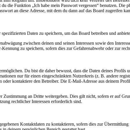
it ihm sorgsam um. Insbesondere wird dich kein Vertreter des Betreibe
nst du die Funktion „Ich habe mein Passwort vergessen“ benutzen. Di
asswort an diese Adresse, mit dem du dann auf das Board zugreifen kan
r spezifizierten Daten zu speichern, um das Board betreiben und anbiet
ssenabwägung zwischen deinen und seinen Interessen sowie den Interes
-Kennung zu speichern, sofern dies zur Gefahrenabwehr oder zur recht
möglichen. Du bist dir daher bewusst, dass die Daten deines Profils und
mationen nur für einen eingeschränkten Nutzerkreis (z. B. andere regist
oder kontaktiere den Betreiber. Die E-Mail-Adresse aus deinem Profil 
r Zustimmung an Dritte weitergeben. Dies gilt nicht, sofern er auf Gr
zung rechtlicher Interessen erforderlich sind.
ngegebenen Kontaktdaten zu kontaktieren, sofern dies zur Übermittlung z
s in deinem persönlichen Bereich gestattet hast.