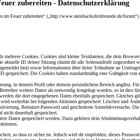
Feuer zubereiten - Datenschutzerklärung
sen im Feuer zubereiten“ („http://www.steinbackofenfreunde.de/forum“
s mehrere Cookies. Cookies sind kleine Textdateien, die dein Browser 
ie aktuelle ID deiner Sitzung (damit dir alle Seitenaufrufe zugeordnet
angemeldet bist) sowie Informationen über deine Teilnahme an Umfragen
ID gespeichert. Die Cookies haben standardmäßig eine Gültigkeit von e
ierung, in deinem Profil oder deinem persönlichem Bereich angibst. Für
reiber weitere Daten als notwendig festgelegt wurden, so ist dies für 
 werden die dort eingegebenen Daten ebenfalls gespeichert. Gleiches gi
e wird weiterhin bei folgenden Aktionen gespeichert: Löschen und Änd
ktivierung, Benutzer-Passwort) und gescheiterte Anmeldeversuche. D
d nicht dauerhaft gespeichert.
eitere Daten gespeichert werden. Dazu gehören dein Abstimmungsverhal
nktionen.
ert, so dass es sicher ist. Jedoch wird dir empfohlen, dieses Passwor