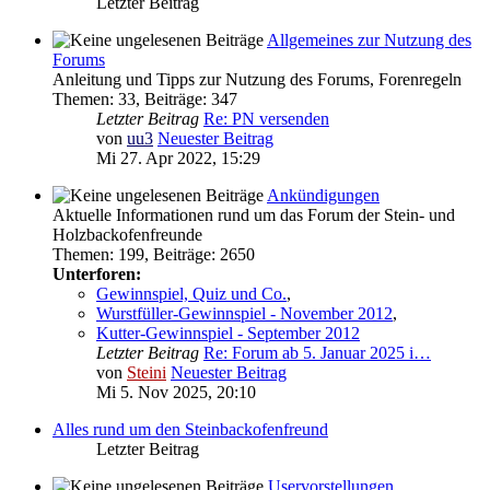
Letzter Beitrag
Allgemeines zur Nutzung des
Forums
Anleitung und Tipps zur Nutzung des Forums, Forenregeln
Themen
:
33
,
Beiträge
:
347
Letzter Beitrag
Re: PN versenden
von
uu3
Neuester Beitrag
Mi 27. Apr 2022, 15:29
Ankündigungen
Aktuelle Informationen rund um das Forum der Stein- und
Holzbackofenfreunde
Themen
:
199
,
Beiträge
:
2650
Unterforen:
Gewinnspiel, Quiz und Co.
,
Wurstfüller-Gewinnspiel - November 2012
,
Kutter-Gewinnspiel - September 2012
Letzter Beitrag
Re: Forum ab 5. Januar 2025 i…
von
Steini
Neuester Beitrag
Mi 5. Nov 2025, 20:10
Alles rund um den Steinbackofenfreund
Letzter Beitrag
Uservorstellungen