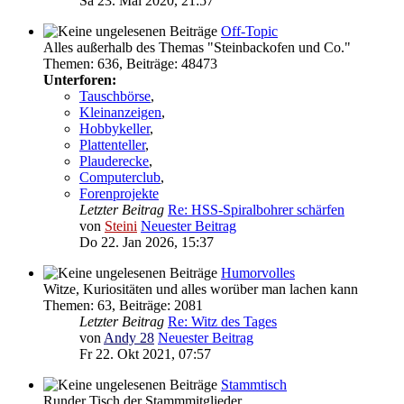
Sa 23. Mai 2020, 21:57
Off-Topic
Alles außerhalb des Themas "Steinbackofen und Co."
Themen
:
636
,
Beiträge
:
48473
Unterforen:
Tauschbörse
,
Kleinanzeigen
,
Hobbykeller
,
Plattenteller
,
Plauderecke
,
Computerclub
,
Forenprojekte
Letzter Beitrag
Re: HSS-Spiralbohrer schärfen
von
Steini
Neuester Beitrag
Do 22. Jan 2026, 15:37
Humorvolles
Witze, Kuriositäten und alles worüber man lachen kann
Themen
:
63
,
Beiträge
:
2081
Letzter Beitrag
Re: Witz des Tages
von
Andy 28
Neuester Beitrag
Fr 22. Okt 2021, 07:57
Stammtisch
Runder Tisch der Stammmitglieder.