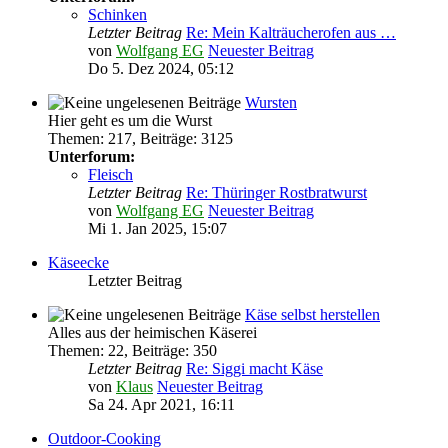
Schinken
Letzter Beitrag
Re: Mein Kalträucherofen aus …
von
Wolfgang EG
Neuester Beitrag
Do 5. Dez 2024, 05:12
Wursten
Hier geht es um die Wurst
Themen
:
217
,
Beiträge
:
3125
Unterforum:
Fleisch
Letzter Beitrag
Re: Thüringer Rostbratwurst
von
Wolfgang EG
Neuester Beitrag
Mi 1. Jan 2025, 15:07
Käseecke
Letzter Beitrag
Käse selbst herstellen
Alles aus der heimischen Käserei
Themen
:
22
,
Beiträge
:
350
Letzter Beitrag
Re: Siggi macht Käse
von
Klaus
Neuester Beitrag
Sa 24. Apr 2021, 16:11
Outdoor-Cooking