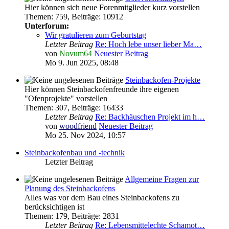
Hier können sich neue Forenmitglieder kurz vorstellen
Themen
:
759
,
Beiträge
:
10912
Unterforum:
Wir gratulieren zum Geburtstag
Letzter Beitrag
Re: Hoch lebe unser lieber Ma…
von
Novum64
Neuester Beitrag
Mo 9. Jun 2025, 08:48
Steinbackofen-Projekte
Hier können Steinbackofenfreunde ihre eigenen
"Ofenprojekte" vorstellen
Themen
:
307
,
Beiträge
:
16433
Letzter Beitrag
Re: Backhäuschen Projekt im h…
von
woodfriend
Neuester Beitrag
Mo 25. Nov 2024, 10:57
Steinbackofenbau und -technik
Letzter Beitrag
Allgemeine Fragen zur
Planung des Steinbackofens
Alles was vor dem Bau eines Steinbackofens zu
berücksichtigen ist
Themen
:
179
,
Beiträge
:
2831
Letzter Beitrag
Re: Lebensmittelechte Schamot…