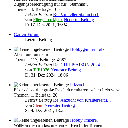
Zugangsberechtigung nur für "Stammis".
Themen
:
3
,
Beiträge
:
105
Letzter Beitrag
Re: Virtueller Stammtisch
von
Fliegenbackjeck
Neuester Beitrag
Fr 17. Dez 2021, 16:34
Garten-Forum
Letzter Beitrag
Hobbygärtner-Talk
Alles rund ums Grün
Themen
:
113
,
Beiträge
:
4687
Letzter Beitrag
Re: CHILISAISON 2024
von
TJP1976
Neuester Beitrag
Di 31. Dez 2024, 18:06
Pilzzucht
Pilze - das dritte große Reich der eukaryotischen Lebewesen
Themen
:
1
,
Beiträge
:
20
Letzter Beitrag
Re: Anzucht von Kräuterseitli…
von
Steini
Neuester Beitrag
Sa 4. Dez 2021, 13:25
Hobby-Imkerei
Willkommen im faszinierenden Reich der Bienen.