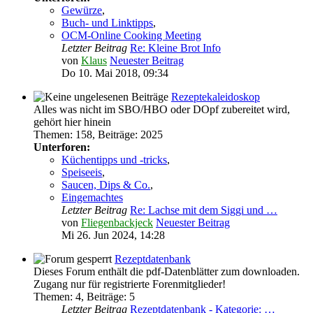
Gewürze
,
Buch- und Linktipps
,
OCM-Online Cooking Meeting
Letzter Beitrag
Re: Kleine Brot Info
von
Klaus
Neuester Beitrag
Do 10. Mai 2018, 09:34
Rezeptekaleidoskop
Alles was nicht im SBO/HBO oder DOpf zubereitet wird,
gehört hier hinein
Themen
:
158
,
Beiträge
:
2025
Unterforen:
Küchentipps und -tricks
,
Speiseeis
,
Saucen, Dips & Co.
,
Eingemachtes
Letzter Beitrag
Re: Lachse mit dem Siggi und …
von
Fliegenbackjeck
Neuester Beitrag
Mi 26. Jun 2024, 14:28
Rezeptdatenbank
Dieses Forum enthält die pdf-Datenblätter zum downloaden.
Zugang nur für registrierte Forenmitglieder!
Themen
:
4
,
Beiträge
:
5
Letzter Beitrag
Rezeptdatenbank - Kategorie: …