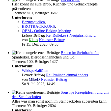
Hier könnt ihr eure Brot-, Kuchen- und Gebäckrezepte
präsentieren
Themen
:
419
,
Beiträge
:
9647
Unterforen:
Bezugsquellen
,
BROTBACKKURS
,
OBM - Online Baking Meeting
Letzter Beitrag
Re: Rullekes ( Neujahrshörnc…
von
Klaus
Neuester Beitrag
Fr 15. Dez 2023, 09:53
Braten im Steinbackofen
Spanferkel, Bierdosenhähnchen und Co.
Themen
:
100
,
Beiträge
:
1427
Unterforum:
Wildspezialitäten
Letzter Beitrag
Re: Pralinen einmal anders
von
MikeD
Neuester Beitrag
So 9. Jul 2023, 14:49
Sonstige Rezeptideen rund um
den Steinbackofen
Alles was man sonst noch im Steinbackofen zubereiten kann
Themen
:
99
,
Beiträge
:
2604
Unterforen: