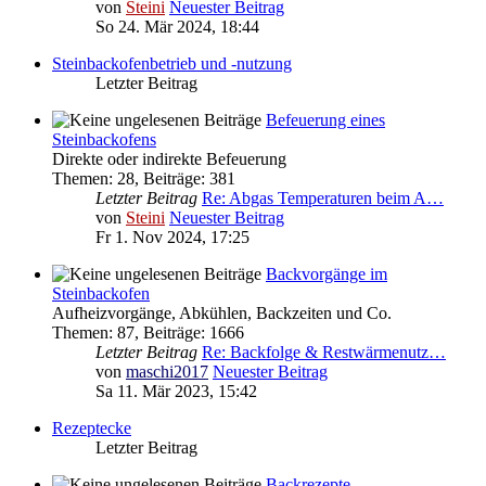
von
Steini
Neuester Beitrag
So 24. Mär 2024, 18:44
Steinbackofenbetrieb und -nutzung
Letzter Beitrag
Befeuerung eines
Steinbackofens
Direkte oder indirekte Befeuerung
Themen
:
28
,
Beiträge
:
381
Letzter Beitrag
Re: Abgas Temperaturen beim A…
von
Steini
Neuester Beitrag
Fr 1. Nov 2024, 17:25
Backvorgänge im
Steinbackofen
Aufheizvorgänge, Abkühlen, Backzeiten und Co.
Themen
:
87
,
Beiträge
:
1666
Letzter Beitrag
Re: Backfolge & Restwärmenutz…
von
maschi2017
Neuester Beitrag
Sa 11. Mär 2023, 15:42
Rezeptecke
Letzter Beitrag
Backrezepte