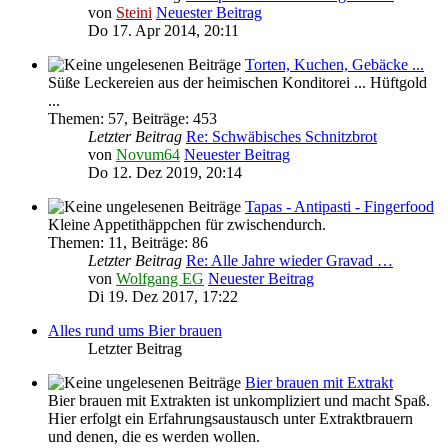
von
Steini
Neuester Beitrag
Do 17. Apr 2014, 20:11
Torten, Kuchen, Gebäcke ...
Süße Leckereien aus der heimischen Konditorei ... Hüftgold
...
Themen
:
57
,
Beiträge
:
453
Letzter Beitrag
Re: Schwäbisches Schnitzbrot
von
Novum64
Neuester Beitrag
Do 12. Dez 2019, 20:14
Tapas - Antipasti - Fingerfood
Kleine Appetithäppchen für zwischendurch.
Themen
:
11
,
Beiträge
:
86
Letzter Beitrag
Re: Alle Jahre wieder Gravad …
von
Wolfgang EG
Neuester Beitrag
Di 19. Dez 2017, 17:22
Alles rund ums Bier brauen
Letzter Beitrag
Bier brauen mit Extrakt
Bier brauen mit Extrakten ist unkompliziert und macht Spaß.
Hier erfolgt ein Erfahrungsaustausch unter Extraktbrauern
und denen, die es werden wollen.