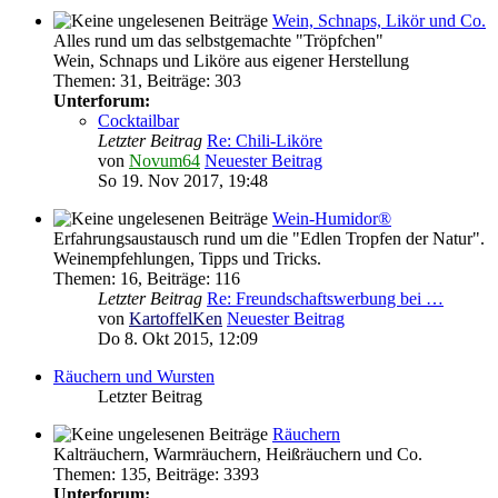
Wein, Schnaps, Likör und Co.
Alles rund um das selbstgemachte "Tröpfchen"
Wein, Schnaps und Liköre aus eigener Herstellung
Themen
:
31
,
Beiträge
:
303
Unterforum:
Cocktailbar
Letzter Beitrag
Re: Chili-Liköre
von
Novum64
Neuester Beitrag
So 19. Nov 2017, 19:48
Wein-Humidor®
Erfahrungsaustausch rund um die "Edlen Tropfen der Natur".
Weinempfehlungen, Tipps und Tricks.
Themen
:
16
,
Beiträge
:
116
Letzter Beitrag
Re: Freundschaftswerbung bei …
von
KartoffelKen
Neuester Beitrag
Do 8. Okt 2015, 12:09
Räuchern und Wursten
Letzter Beitrag
Räuchern
Kalträuchern, Warmräuchern, Heißräuchern und Co.
Themen
:
135
,
Beiträge
:
3393
Unterforum: