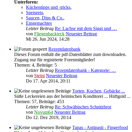
Unterforen:
Küchentipps und -tricks
,
Speiseeis
,
Saucen, Dips & Co.
,
Eingemachtes
Letzter Beitrag
Re: Lachse mit dem Siggi und …
von
Fliegenbackjeck
Neuester Beitrag
Mi 26. Jun 2024, 14:28
Rezeptdatenbank
Dieses Forum enthält die pdf-Datenblätter zum downloaden.
Zugang nur für registrierte Forenmitglieder!
Themen
:
4
,
Beiträge
:
5
Letzter Beitrag
Rezeptdatenbank - Kategorie: …
von
Steini
Neuester Beitrag
Do 17. Apr 2014, 20:11
Torten, Kuchen, Gebäcke ...
Süße Leckereien aus der heimischen Konditorei ... Hüftgold ...
Themen
:
57
,
Beiträge
:
453
Letzter Beitrag
Re: Schwäbisches Schnitzbrot
von
Novum64
Neuester Beitrag
Do 12. Dez 2019, 20:14
Tapas - Antipasti - Fingerfood