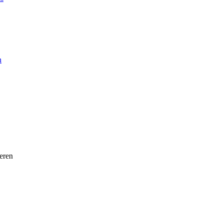
n
eren