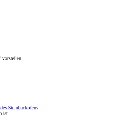
 vorstellen
des Steinbackofens
 ist