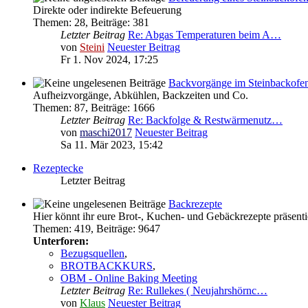
Direkte oder indirekte Befeuerung
Themen
:
28
,
Beiträge
:
381
Letzter Beitrag
Re: Abgas Temperaturen beim A…
von
Steini
Neuester Beitrag
Fr 1. Nov 2024, 17:25
Backvorgänge im Steinbackofe
Aufheizvorgänge, Abkühlen, Backzeiten und Co.
Themen
:
87
,
Beiträge
:
1666
Letzter Beitrag
Re: Backfolge & Restwärmenutz…
von
maschi2017
Neuester Beitrag
Sa 11. Mär 2023, 15:42
Rezeptecke
Letzter Beitrag
Backrezepte
Hier könnt ihr eure Brot-, Kuchen- und Gebäckrezepte präsenti
Themen
:
419
,
Beiträge
:
9647
Unterforen:
Bezugsquellen
,
BROTBACKKURS
,
OBM - Online Baking Meeting
Letzter Beitrag
Re: Rullekes ( Neujahrshörnc…
von
Klaus
Neuester Beitrag