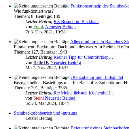
Funktionsprinzip des Steinback
Wie funktioniert was?
Themen
:
8
,
Beiträge
:
130
Letzter Beitrag
Re: Besuch im Backhaus
von
Frank
Neuester Beitrag
Fr 3. Dez 2021, 10:28
Alles rund um den Bau eines St
Fundament, Backraum, Dach und alles was zum Steinbackofen 
Themen
:
127
,
Beiträge
:
1943
Letzter Beitrag
Kleiner Tipp für Ofenrohrklap…
von
RalleTK
Neuester Beitrag
Mo 7. Nov 2022, 10:37
Ofenzubehör und -hilfsmittel
Bezugsquellen, Basteltipps u. a. für Baustoffe, Zubehör und H
Themen
:
201
,
Beiträge
:
3585
Letzter Beitrag
Re: Meine liebsten Küchenhelf…
von
Steini
Neuester Beitrag
So 24. Mär 2024, 18:44
Steinbackofenbetrieb und -nutzung
Letzter Beitrag
Befeuerung eines Steinbackofe