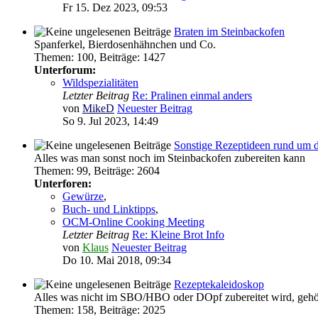
Fr 15. Dez 2023, 09:53
Braten im Steinbackofen
Spanferkel, Bierdosenhähnchen und Co.
Themen
:
100
,
Beiträge
:
1427
Unterforum:
Wildspezialitäten
Letzter Beitrag
Re: Pralinen einmal anders
von
MikeD
Neuester Beitrag
So 9. Jul 2023, 14:49
Sonstige Rezeptideen rund um 
Alles was man sonst noch im Steinbackofen zubereiten kann
Themen
:
99
,
Beiträge
:
2604
Unterforen:
Gewürze
,
Buch- und Linktipps
,
OCM-Online Cooking Meeting
Letzter Beitrag
Re: Kleine Brot Info
von
Klaus
Neuester Beitrag
Do 10. Mai 2018, 09:34
Rezeptekaleidoskop
Alles was nicht im SBO/HBO oder DOpf zubereitet wird, gehör
Themen
:
158
,
Beiträge
:
2025