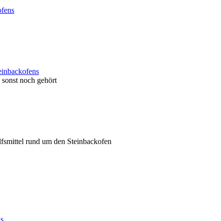
ofens
einbackofens
sonst noch gehört
ilfsmittel rund um den Steinbackofen
ns