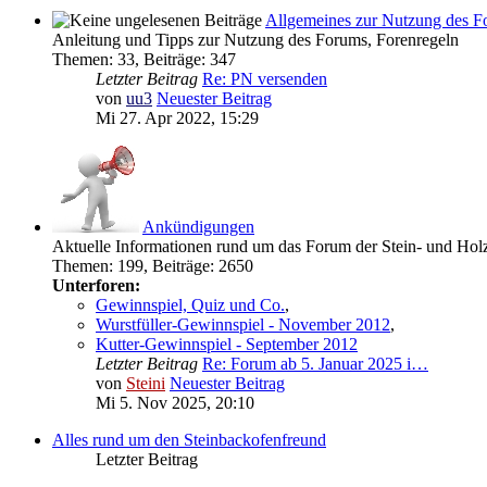
Allgemeines zur Nutzung des F
Anleitung und Tipps zur Nutzung des Forums, Forenregeln
Themen
:
33
,
Beiträge
:
347
Letzter Beitrag
Re: PN versenden
von
uu3
Neuester Beitrag
Mi 27. Apr 2022, 15:29
Ankündigungen
Aktuelle Informationen rund um das Forum der Stein- und Ho
Themen
:
199
,
Beiträge
:
2650
Unterforen:
Gewinnspiel, Quiz und Co.
,
Wurstfüller-Gewinnspiel - November 2012
,
Kutter-Gewinnspiel - September 2012
Letzter Beitrag
Re: Forum ab 5. Januar 2025 i…
von
Steini
Neuester Beitrag
Mi 5. Nov 2025, 20:10
Alles rund um den Steinbackofenfreund
Letzter Beitrag