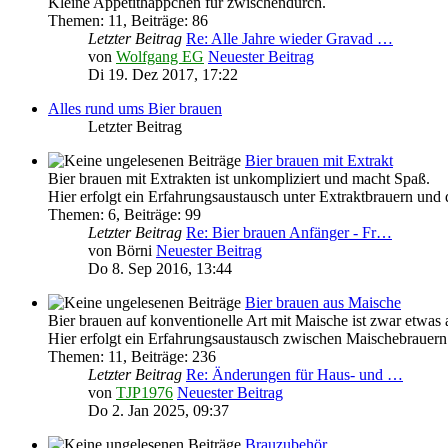
Kleine Appetithäppchen für zwischendurch.
Themen
:
11
,
Beiträge
:
86
Letzter Beitrag
Re: Alle Jahre wieder Gravad …
von
Wolfgang EG
Neuester Beitrag
Di 19. Dez 2017, 17:22
Alles rund ums Bier brauen
Letzter Beitrag
Bier brauen mit Extrakt
Bier brauen mit Extrakten ist unkompliziert und macht Spaß.
Hier erfolgt ein Erfahrungsaustausch unter Extraktbrauern und
Themen
:
6
,
Beiträge
:
99
Letzter Beitrag
Re: Bier brauen Anfänger - Fr…
von
Börni
Neuester Beitrag
Do 8. Sep 2016, 13:44
Bier brauen aus Maische
Bier brauen auf konventionelle Art mit Maische ist zwar etwas 
Hier erfolgt ein Erfahrungsaustausch zwischen Maischebrauern
Themen
:
11
,
Beiträge
:
236
Letzter Beitrag
Re: Änderungen für Haus- und …
von
TJP1976
Neuester Beitrag
Do 2. Jan 2025, 09:37
Brauzubehör