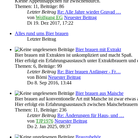
Kleine Appetithäppchen für zwischendurch.
Themen
:
11
,
Beiträge
:
86
Letzter Beitrag
Re: Alle Jahre wieder Gravad …
von
Wolfgang EG
Neuester Beitrag
Di 19. Dez 2017, 17:22
Alles rund ums Bier brauen
Letzter Beitrag
Bier brauen mit Extrakt
Bier brauen mit Extrakten ist unkompliziert und macht Spaß.
Hier erfolgt ein Erfahrungsaustausch unter Extraktbrauern und
Themen
:
6
,
Beiträge
:
99
Letzter Beitrag
Re: Bier brauen Anfänger - Fr…
von
Börni
Neuester Beitrag
Do 8. Sep 2016, 13:44
Bier brauen aus Maische
Bier brauen auf konventionelle Art mit Maische ist zwar etwas 
Hier erfolgt ein Erfahrungsaustausch zwischen Maischebrauern
Themen
:
11
,
Beiträge
:
236
Letzter Beitrag
Re: Änderungen für Haus- und …
von
TJP1976
Neuester Beitrag
Do 2. Jan 2025, 09:37
Brauzubehör