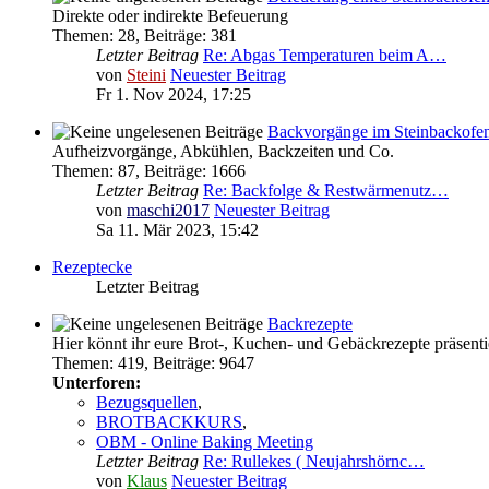
Direkte oder indirekte Befeuerung
Themen
:
28
,
Beiträge
:
381
Letzter Beitrag
Re: Abgas Temperaturen beim A…
von
Steini
Neuester Beitrag
Fr 1. Nov 2024, 17:25
Backvorgänge im Steinbackofe
Aufheizvorgänge, Abkühlen, Backzeiten und Co.
Themen
:
87
,
Beiträge
:
1666
Letzter Beitrag
Re: Backfolge & Restwärmenutz…
von
maschi2017
Neuester Beitrag
Sa 11. Mär 2023, 15:42
Rezeptecke
Letzter Beitrag
Backrezepte
Hier könnt ihr eure Brot-, Kuchen- und Gebäckrezepte präsenti
Themen
:
419
,
Beiträge
:
9647
Unterforen:
Bezugsquellen
,
BROTBACKKURS
,
OBM - Online Baking Meeting
Letzter Beitrag
Re: Rullekes ( Neujahrshörnc…
von
Klaus
Neuester Beitrag