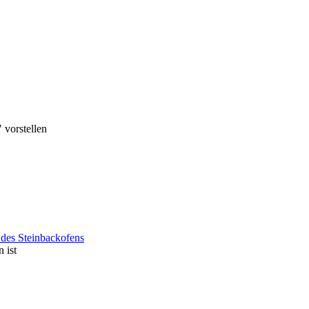
 vorstellen
des Steinbackofens
 ist