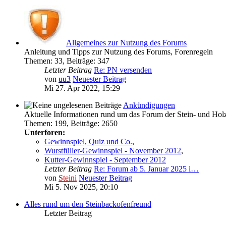
Allgemeines zur Nutzung des Forums
Anleitung und Tipps zur Nutzung des Forums, Forenregeln
Themen
:
33
,
Beiträge
:
347
Letzter Beitrag
Re: PN versenden
von
uu3
Neuester Beitrag
Mi 27. Apr 2022, 15:29
Ankündigungen
Aktuelle Informationen rund um das Forum der Stein- und Ho
Themen
:
199
,
Beiträge
:
2650
Unterforen:
Gewinnspiel, Quiz und Co.
,
Wurstfüller-Gewinnspiel - November 2012
,
Kutter-Gewinnspiel - September 2012
Letzter Beitrag
Re: Forum ab 5. Januar 2025 i…
von
Steini
Neuester Beitrag
Mi 5. Nov 2025, 20:10
Alles rund um den Steinbackofenfreund
Letzter Beitrag