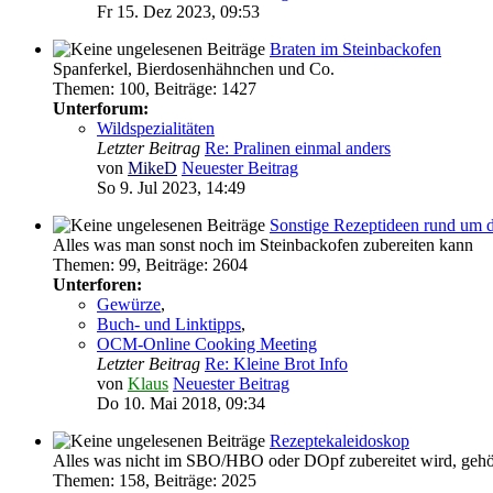
Fr 15. Dez 2023, 09:53
Braten im Steinbackofen
Spanferkel, Bierdosenhähnchen und Co.
Themen
:
100
,
Beiträge
:
1427
Unterforum:
Wildspezialitäten
Letzter Beitrag
Re: Pralinen einmal anders
von
MikeD
Neuester Beitrag
So 9. Jul 2023, 14:49
Sonstige Rezeptideen rund um 
Alles was man sonst noch im Steinbackofen zubereiten kann
Themen
:
99
,
Beiträge
:
2604
Unterforen:
Gewürze
,
Buch- und Linktipps
,
OCM-Online Cooking Meeting
Letzter Beitrag
Re: Kleine Brot Info
von
Klaus
Neuester Beitrag
Do 10. Mai 2018, 09:34
Rezeptekaleidoskop
Alles was nicht im SBO/HBO oder DOpf zubereitet wird, gehör
Themen
:
158
,
Beiträge
:
2025