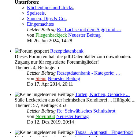
Unterforen:
Küchentipps und -tricks
,
Speiseeis
,
Saucen, Dips & Co.
,
Eingemachtes
Letzter Beitrag
Re: Lachse mit dem Siggi und …
von
Fliegenbackjeck
Neuester Beitrag
Mi 26. Jun 2024, 14:28
Rezeptdatenbank
Dieses Forum enthält die pdf-Datenblätter zum downloaden.
Zugang nur für registrierte Forenmitglieder!
Themen
:
4
,
Beiträge
:
5
Letzter Beitrag
Rezeptdatenbank - Kategorie: …
von
Steini
Neuester Beitrag
Do 17. Apr 2014, 20:11
Torten, Kuchen, Gebäcke ...
Süße Leckereien aus der heimischen Konditorei ... Hüftgold ...
Themen
:
57
,
Beiträge
:
453
Letzter Beitrag
Re: Schwäbisches Schnitzbrot
von
Novum64
Neuester Beitrag
Do 12. Dez 2019, 20:14
Tapas - Antipasti - Fingerfood