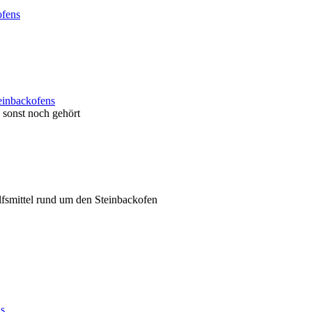
ofens
einbackofens
sonst noch gehört
ilfsmittel rund um den Steinbackofen
ns