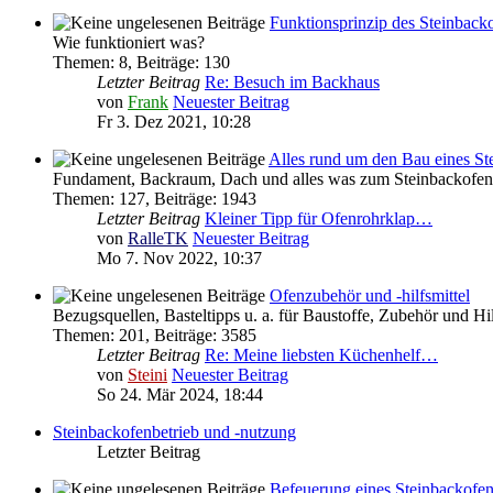
Funktionsprinzip des Steinback
Wie funktioniert was?
Themen
:
8
,
Beiträge
:
130
Letzter Beitrag
Re: Besuch im Backhaus
von
Frank
Neuester Beitrag
Fr 3. Dez 2021, 10:28
Alles rund um den Bau eines St
Fundament, Backraum, Dach und alles was zum Steinbackofen 
Themen
:
127
,
Beiträge
:
1943
Letzter Beitrag
Kleiner Tipp für Ofenrohrklap…
von
RalleTK
Neuester Beitrag
Mo 7. Nov 2022, 10:37
Ofenzubehör und -hilfsmittel
Bezugsquellen, Basteltipps u. a. für Baustoffe, Zubehör und H
Themen
:
201
,
Beiträge
:
3585
Letzter Beitrag
Re: Meine liebsten Küchenhelf…
von
Steini
Neuester Beitrag
So 24. Mär 2024, 18:44
Steinbackofenbetrieb und -nutzung
Letzter Beitrag
Befeuerung eines Steinbackofe