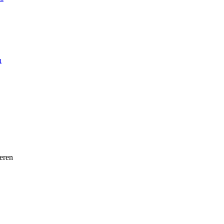
n
eren