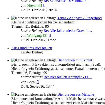
Letzter Beitrag
Re: Schwäbisches Schnitzbrot
Neuester
von
Novum64
Beitrag
Do 12. Dez 2019, 20:14
Tapas - Antipasti - Fingerfood
Kleine Appetithäppchen für zwischendurch.
Themen
:
11
,
Beiträge
:
86
Letzter Beitrag
Re: Alle Jahre wieder Gravad …
Neuester
von
Wolfgang EG
Beitrag
Di 19. Dez 2017, 17:22
Alles rund ums Bier brauen
Letzter Beitrag
Bier brauen mit Extrakt
Bier brauen mit Extrakten ist unkompliziert und macht Spaß.
Hier erfolgt ein Erfahrungsaustausch unter Extraktbrauern und
Themen
:
6
,
Beiträge
:
99
Letzter Beitrag
Re: Bier brauen Anfänger - Fr…
Neuester
von
Börni
Beitrag
Do 8. Sep 2016, 13:44
Bier brauen aus Maische
Bier brauen auf konventionelle Art mit Maische ist zwar etwas 
Hier erfolgt ein Erfahrungsaustausch zwischen Maischebrauern