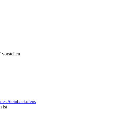
 vorstellen
des Steinbackofens
 ist