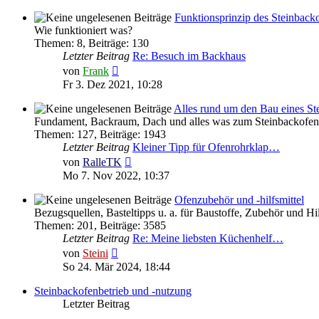
Funktionsprinzip des Steinback
Wie funktioniert was?
Themen
:
8
,
Beiträge
:
130
Letzter Beitrag
Re: Besuch im Backhaus
Neuester
von
Frank
Beitrag
Fr 3. Dez 2021, 10:28
Alles rund um den Bau eines St
Fundament, Backraum, Dach und alles was zum Steinbackofen 
Themen
:
127
,
Beiträge
:
1943
Letzter Beitrag
Kleiner Tipp für Ofenrohrklap…
Neuester
von
RalleTK
Beitrag
Mo 7. Nov 2022, 10:37
Ofenzubehör und -hilfsmittel
Bezugsquellen, Basteltipps u. a. für Baustoffe, Zubehör und H
Themen
:
201
,
Beiträge
:
3585
Letzter Beitrag
Re: Meine liebsten Küchenhelf…
Neuester
von
Steini
Beitrag
So 24. Mär 2024, 18:44
Steinbackofenbetrieb und -nutzung
Letzter Beitrag