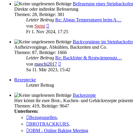
Befeuerung eines Steinbackofe
Direkte oder indirekte Befeuerung
Themen
:
28
,
Beiträge
:
381
Letzter Beitrag
Re: Abgas Temperaturen beim A…
Neuester
von
Steini
Beitrag
Fr 1. Nov 2024, 17:25
Backvorgänge im Steinbackofe
Aufheizvorgänge, Abkühlen, Backzeiten und Co.
Themen
:
87
,
Beiträge
:
1666
Letzter Beitrag
Re: Backfolge & Restwärmenutz…
Neuester
von
maschi2017
Beitrag
Sa 11. Mär 2023, 15:42
Rezeptecke
Letzter Beitrag
Backrezepte
Hier könnt ihr eure Brot-, Kuchen- und Gebäckrezepte präsenti
Themen
:
419
,
Beiträge
:
9647
Unterforen:
Bezugsquellen
,
BROTBACKKURS
,
OBM - Online Baking Meeting