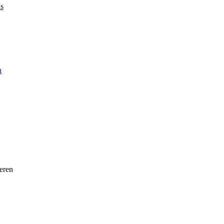
ns
n
eren