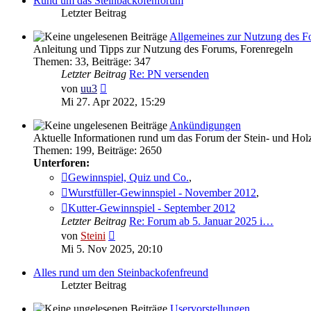
Rund um das Steinbackofenforum
Letzter Beitrag
Allgemeines zur Nutzung des F
Anleitung und Tipps zur Nutzung des Forums, Forenregeln
Themen
:
33
,
Beiträge
:
347
Letzter Beitrag
Re: PN versenden
Neuester
von
uu3
Beitrag
Mi 27. Apr 2022, 15:29
Ankündigungen
Aktuelle Informationen rund um das Forum der Stein- und Ho
Themen
:
199
,
Beiträge
:
2650
Unterforen:
Gewinnspiel, Quiz und Co.
,
Wurstfüller-Gewinnspiel - November 2012
,
Kutter-Gewinnspiel - September 2012
Letzter Beitrag
Re: Forum ab 5. Januar 2025 i…
Neuester
von
Steini
Beitrag
Mi 5. Nov 2025, 20:10
Alles rund um den Steinbackofenfreund
Letzter Beitrag
Uservorstellungen