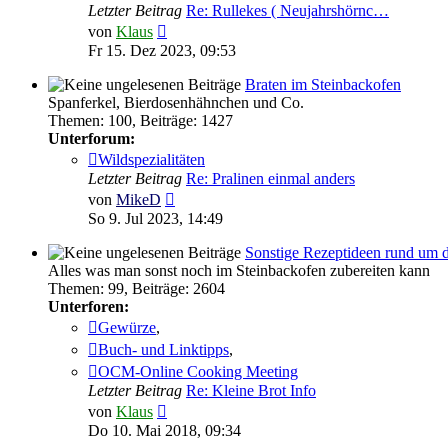
Letzter Beitrag
Re: Rullekes ( Neujahrshörnc…
Neuester
von
Klaus
Beitrag
Fr 15. Dez 2023, 09:53
Braten im Steinbackofen
Spanferkel, Bierdosenhähnchen und Co.
Themen
:
100
,
Beiträge
:
1427
Unterforum:
Wildspezialitäten
Letzter Beitrag
Re: Pralinen einmal anders
Neuester
von
MikeD
Beitrag
So 9. Jul 2023, 14:49
Sonstige Rezeptideen rund um 
Alles was man sonst noch im Steinbackofen zubereiten kann
Themen
:
99
,
Beiträge
:
2604
Unterforen:
Gewürze
,
Buch- und Linktipps
,
OCM-Online Cooking Meeting
Letzter Beitrag
Re: Kleine Brot Info
Neuester
von
Klaus
Beitrag
Do 10. Mai 2018, 09:34