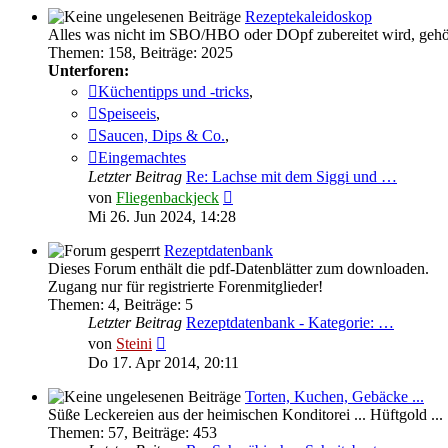
Rezeptekaleidoskop
Alles was nicht im SBO/HBO oder DOpf zubereitet wird, gehör
Themen
:
158
,
Beiträge
:
2025
Unterforen:
Küchentipps und -tricks
,
Speiseeis
,
Saucen, Dips & Co.
,
Eingemachtes
Letzter Beitrag
Re: Lachse mit dem Siggi und …
Neuester
von
Fliegenbackjeck
Beitrag
Mi 26. Jun 2024, 14:28
Rezeptdatenbank
Dieses Forum enthält die pdf-Datenblätter zum downloaden.
Zugang nur für registrierte Forenmitglieder!
Themen
:
4
,
Beiträge
:
5
Letzter Beitrag
Rezeptdatenbank - Kategorie: …
Neuester
von
Steini
Beitrag
Do 17. Apr 2014, 20:11
Torten, Kuchen, Gebäcke ...
Süße Leckereien aus der heimischen Konditorei ... Hüftgold ...
Themen
:
57
,
Beiträge
:
453