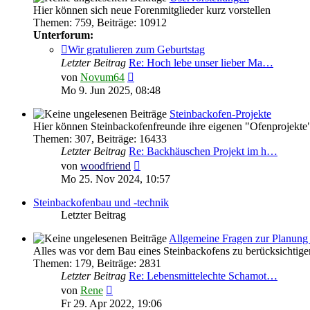
Hier können sich neue Forenmitglieder kurz vorstellen
Themen
:
759
,
Beiträge
:
10912
Unterforum:
Wir gratulieren zum Geburtstag
Letzter Beitrag
Re: Hoch lebe unser lieber Ma…
Neuester
von
Novum64
Beitrag
Mo 9. Jun 2025, 08:48
Steinbackofen-Projekte
Hier können Steinbackofenfreunde ihre eigenen "Ofenprojekte"
Themen
:
307
,
Beiträge
:
16433
Letzter Beitrag
Re: Backhäuschen Projekt im h…
Neuester
von
woodfriend
Beitrag
Mo 25. Nov 2024, 10:57
Steinbackofenbau und -technik
Letzter Beitrag
Allgemeine Fragen zur Planung 
Alles was vor dem Bau eines Steinbackofens zu berücksichtigen
Themen
:
179
,
Beiträge
:
2831
Letzter Beitrag
Re: Lebensmittelechte Schamot…
Neuester
von
Rene
Beitrag
Fr 29. Apr 2022, 19:06