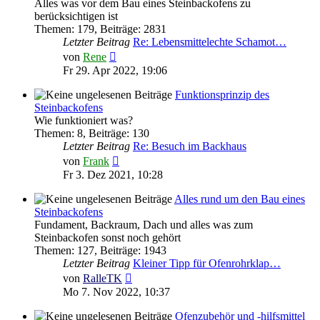
Alles was vor dem Bau eines Steinbackofens zu
berücksichtigen ist
Themen
:
179
,
Beiträge
:
2831
Letzter Beitrag
Re: Lebensmittelechte Schamot…
Neuester
von
Rene
Beitrag
Fr 29. Apr 2022, 19:06
Funktionsprinzip des
Steinbackofens
Wie funktioniert was?
Themen
:
8
,
Beiträge
:
130
Letzter Beitrag
Re: Besuch im Backhaus
Neuester
von
Frank
Beitrag
Fr 3. Dez 2021, 10:28
Alles rund um den Bau eines
Steinbackofens
Fundament, Backraum, Dach und alles was zum
Steinbackofen sonst noch gehört
Themen
:
127
,
Beiträge
:
1943
Letzter Beitrag
Kleiner Tipp für Ofenrohrklap…
Neuester
von
RalleTK
Beitrag
Mo 7. Nov 2022, 10:37
Ofenzubehör und -hilfsmittel