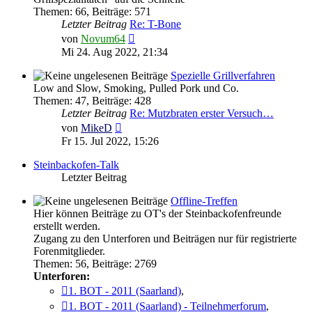
Themen
:
66
,
Beiträge
:
571
Letzter Beitrag
Re: T-Bone
Neuester
von
Novum64
Beitrag
Mi 24. Aug 2022, 21:34
Spezielle Grillverfahren
Low and Slow, Smoking, Pulled Pork und Co.
Themen
:
47
,
Beiträge
:
428
Letzter Beitrag
Re: Mutzbraten erster Versuch…
Neuester
von
MikeD
Beitrag
Fr 15. Jul 2022, 15:26
Steinbackofen-Talk
Letzter Beitrag
Offline-Treffen
Hier können Beiträge zu OT's der Steinbackofenfreunde
erstellt werden.
Zugang zu den Unterforen und Beiträgen nur für registrierte
Forenmitglieder.
Themen
:
56
,
Beiträge
:
2769
Unterforen:
1. BOT - 2011 (Saarland)
,
1. BOT - 2011 (Saarland) - Teilnehmerforum
,