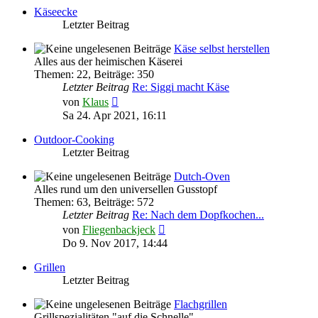
Käseecke
Letzter Beitrag
Käse selbst herstellen
Alles aus der heimischen Käserei
Themen
:
22
,
Beiträge
:
350
Letzter Beitrag
Re: Siggi macht Käse
Neuester
von
Klaus
Beitrag
Sa 24. Apr 2021, 16:11
Outdoor-Cooking
Letzter Beitrag
Dutch-Oven
Alles rund um den universellen Gusstopf
Themen
:
63
,
Beiträge
:
572
Letzter Beitrag
Re: Nach dem Dopfkochen...
Neuester
von
Fliegenbackjeck
Beitrag
Do 9. Nov 2017, 14:44
Grillen
Letzter Beitrag
Flachgrillen
Grillspezialitäten "auf die Schnelle"