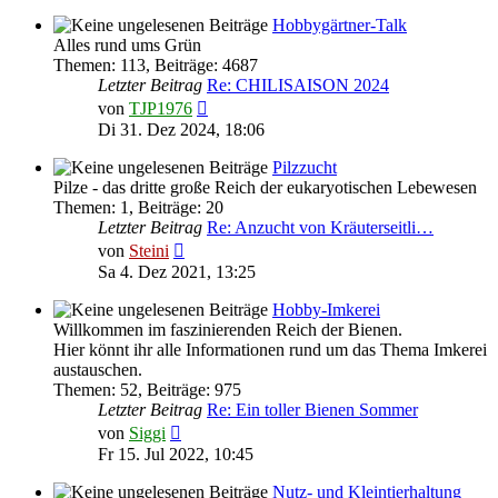
Hobbygärtner-Talk
Alles rund ums Grün
Themen
:
113
,
Beiträge
:
4687
Letzter Beitrag
Re: CHILISAISON 2024
Neuester
von
TJP1976
Beitrag
Di 31. Dez 2024, 18:06
Pilzzucht
Pilze - das dritte große Reich der eukaryotischen Lebewesen
Themen
:
1
,
Beiträge
:
20
Letzter Beitrag
Re: Anzucht von Kräuterseitli…
Neuester
von
Steini
Beitrag
Sa 4. Dez 2021, 13:25
Hobby-Imkerei
Willkommen im faszinierenden Reich der Bienen.
Hier könnt ihr alle Informationen rund um das Thema Imkerei
austauschen.
Themen
:
52
,
Beiträge
:
975
Letzter Beitrag
Re: Ein toller Bienen Sommer
Neuester
von
Siggi
Beitrag
Fr 15. Jul 2022, 10:45
Nutz- und Kleintierhaltung