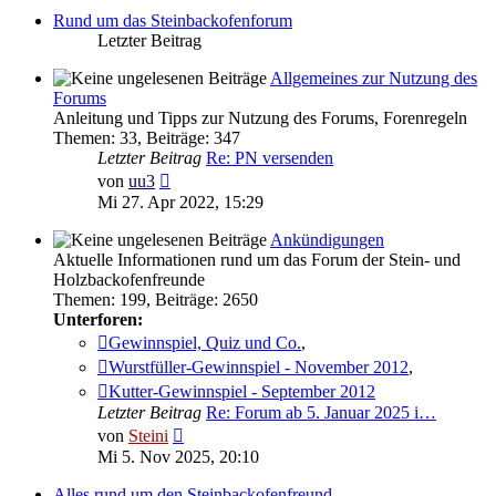
Rund um das Steinbackofenforum
Letzter Beitrag
Allgemeines zur Nutzung des
Forums
Anleitung und Tipps zur Nutzung des Forums, Forenregeln
Themen
:
33
,
Beiträge
:
347
Letzter Beitrag
Re: PN versenden
Neuester
von
uu3
Beitrag
Mi 27. Apr 2022, 15:29
Ankündigungen
Aktuelle Informationen rund um das Forum der Stein- und
Holzbackofenfreunde
Themen
:
199
,
Beiträge
:
2650
Unterforen:
Gewinnspiel, Quiz und Co.
,
Wurstfüller-Gewinnspiel - November 2012
,
Kutter-Gewinnspiel - September 2012
Letzter Beitrag
Re: Forum ab 5. Januar 2025 i…
Neuester
von
Steini
Beitrag
Mi 5. Nov 2025, 20:10
Alles rund um den Steinbackofenfreund