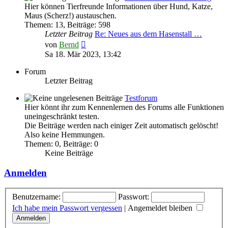
Hier können Tierfreunde Informationen über Hund, Katze,
Maus (Scherz!) austauschen.
Themen
:
13
,
Beiträge
:
598
Letzter Beitrag
Re: Neues aus dem Hasenstall …
Neuester
von
Bernd
Beitrag
Sa 18. Mär 2023, 13:42
Forum
Letzter Beitrag
Testforum
Hier könnt ihr zum Kennenlernen des Forums alle Funktionen
uneingeschränkt testen.
Die Beiträge werden nach einiger Zeit automatisch gelöscht!
Also keine Hemmungen.
Themen
:
0
,
Beiträge
:
0
Keine Beiträge
Anmelden
Benutzername:
Passwort:
Ich habe mein Passwort vergessen
|
Angemeldet bleiben