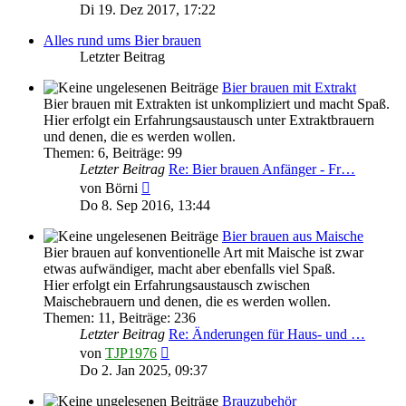
Beitrag
Di 19. Dez 2017, 17:22
Alles rund ums Bier brauen
Letzter Beitrag
Bier brauen mit Extrakt
Bier brauen mit Extrakten ist unkompliziert und macht Spaß.
Hier erfolgt ein Erfahrungsaustausch unter Extraktbrauern
und denen, die es werden wollen.
Themen
:
6
,
Beiträge
:
99
Letzter Beitrag
Re: Bier brauen Anfänger - Fr…
Neuester
von
Börni
Beitrag
Do 8. Sep 2016, 13:44
Bier brauen aus Maische
Bier brauen auf konventionelle Art mit Maische ist zwar
etwas aufwändiger, macht aber ebenfalls viel Spaß.
Hier erfolgt ein Erfahrungsaustausch zwischen
Maischebrauern und denen, die es werden wollen.
Themen
:
11
,
Beiträge
:
236
Letzter Beitrag
Re: Änderungen für Haus- und …
Neuester
von
TJP1976
Beitrag
Do 2. Jan 2025, 09:37
Brauzubehör