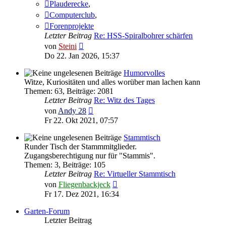
Plauderecke
,
Computerclub
,
Forenprojekte
Letzter Beitrag
Re: HSS-Spiralbohrer schärfen
Neuester
von
Steini
Beitrag
Do 22. Jan 2026, 15:37
Humorvolles
Witze, Kuriositäten und alles worüber man lachen kann
Themen
:
63
,
Beiträge
:
2081
Letzter Beitrag
Re: Witz des Tages
Neuester
von
Andy 28
Beitrag
Fr 22. Okt 2021, 07:57
Stammtisch
Runder Tisch der Stammmitglieder.
Zugangsberechtigung nur für "Stammis".
Themen
:
3
,
Beiträge
:
105
Letzter Beitrag
Re: Virtueller Stammtisch
Neuester
von
Fliegenbackjeck
Beitrag
Fr 17. Dez 2021, 16:34
Garten-Forum
Letzter Beitrag