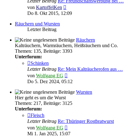
Letzter Beitrag
Re: Freundschaftswerbung bei …
Neuester
von
KartoffelKen
Beitrag
Do 8. Okt 2015, 12:09
Räuchern und Wursten
Letzter Beitrag
Räuchern
Kalträuchern, Warmräuchern, Heißräuchern und Co.
Themen
:
135
,
Beiträge
:
3393
Unterforum:
Schinken
Letzter Beitrag
Re: Mein Kalträucherofen aus …
Neuester
von
Wolfgang EG
Beitrag
Do 5. Dez 2024, 05:12
Wursten
Hier geht es um die Wurst
Themen
:
217
,
Beiträge
:
3125
Unterforum:
Fleisch
Letzter Beitrag
Re: Thüringer Rostbratwurst
Neuester
von
Wolfgang EG
Beitrag
Mi 1. Jan 2025, 15:07