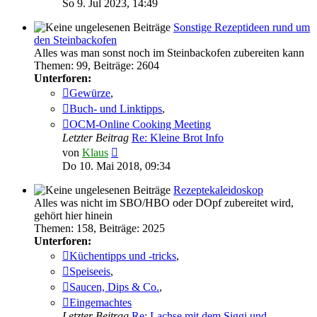
So 9. Jul 2023, 14:49
Sonstige Rezeptideen rund um
den Steinbackofen
Alles was man sonst noch im Steinbackofen zubereiten kann
Themen
:
99
,
Beiträge
:
2604
Unterforen:
Gewürze
,
Buch- und Linktipps
,
OCM-Online Cooking Meeting
Letzter Beitrag
Re: Kleine Brot Info
Neuester
von
Klaus
Beitrag
Do 10. Mai 2018, 09:34
Rezeptekaleidoskop
Alles was nicht im SBO/HBO oder DOpf zubereitet wird,
gehört hier hinein
Themen
:
158
,
Beiträge
:
2025
Unterforen:
Küchentipps und -tricks
,
Speiseeis
,
Saucen, Dips & Co.
,
Eingemachtes
Letzter Beitrag
Re: Lachse mit dem Siggi und …