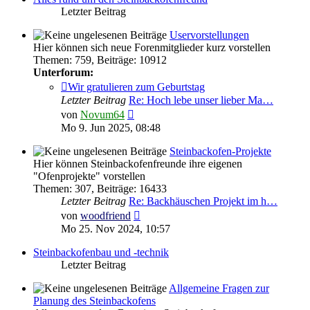
Letzter Beitrag
Uservorstellungen
Hier können sich neue Forenmitglieder kurz vorstellen
Themen
:
759
,
Beiträge
:
10912
Unterforum:
Wir gratulieren zum Geburtstag
Letzter Beitrag
Re: Hoch lebe unser lieber Ma…
Neuester
von
Novum64
Beitrag
Mo 9. Jun 2025, 08:48
Steinbackofen-Projekte
Hier können Steinbackofenfreunde ihre eigenen
"Ofenprojekte" vorstellen
Themen
:
307
,
Beiträge
:
16433
Letzter Beitrag
Re: Backhäuschen Projekt im h…
Neuester
von
woodfriend
Beitrag
Mo 25. Nov 2024, 10:57
Steinbackofenbau und -technik
Letzter Beitrag
Allgemeine Fragen zur
Planung des Steinbackofens