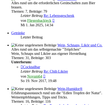
Alles rund um die erforderlichen Gerätschaften zum Bier
brauen.
Themen
:
7
,
Beiträge
:
79
Letzter Beitrag
Re: Lebensgeschenk
Neuester
von
Fliegenbackjeck
Beitrag
Mi 1. Jan 2025, 14:34
Getränke
Letzter Beitrag
Wein, Schnaps, Likör und Co.
Alles rund um das selbstgemachte "Tröpfchen"
Wein, Schnaps und Liköre aus eigener Herstellung
Themen
:
31
,
Beiträge
:
303
Unterforum:
Cocktailbar
Letzter Beitrag
Re: Chili-Liköre
Neuester
von
Novum64
Beitrag
So 19. Nov 2017, 19:48
Wein-Humidor®
Erfahrungsaustausch rund um die "Edlen Tropfen der Natur".
Weinempfehlungen, Tipps und Tricks.
Themen
:
16
,
Beiträge
:
116