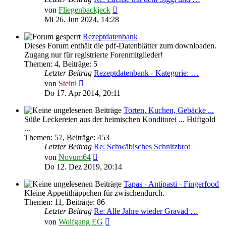
Neuester
von
Fliegenbackjeck
Beitrag
Mi 26. Jun 2024, 14:28
Rezeptdatenbank
Dieses Forum enthält die pdf-Datenblätter zum downloaden.
Zugang nur für registrierte Forenmitglieder!
Themen
:
4
,
Beiträge
:
5
Letzter Beitrag
Rezeptdatenbank - Kategorie: …
Neuester
von
Steini
Beitrag
Do 17. Apr 2014, 20:11
Torten, Kuchen, Gebäcke ...
Süße Leckereien aus der heimischen Konditorei ... Hüftgold
...
Themen
:
57
,
Beiträge
:
453
Letzter Beitrag
Re: Schwäbisches Schnitzbrot
Neuester
von
Novum64
Beitrag
Do 12. Dez 2019, 20:14
Tapas - Antipasti - Fingerfood
Kleine Appetithäppchen für zwischendurch.
Themen
:
11
,
Beiträge
:
86
Letzter Beitrag
Re: Alle Jahre wieder Gravad …
Neuester
von
Wolfgang EG