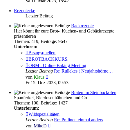
Sa 11. Mär 2023, 15:42
Rezeptecke
Letzter Beitrag
Backrezepte
Hier könnt ihr eure Brot-, Kuchen- und Gebäckrezepte
präsentieren
Themen
:
419
,
Beiträge
:
9647
Unterforen:
Bezugsquellen
,
BROTBACKKURS
,
OBM - Online Baking Meeting
Letzter Beitrag
Re: Rullekes ( Neujahrshörnc…
Neuester
von
Klaus
Beitrag
Fr 15. Dez 2023, 09:53
Braten im Steinbackofen
Spanferkel, Bierdosenhähnchen und Co.
Themen
:
100
,
Beiträge
:
1427
Unterforum:
Wildspezialitäten
Letzter Beitrag
Re: Pralinen einmal anders
Neuester
von
MikeD
Beitrag