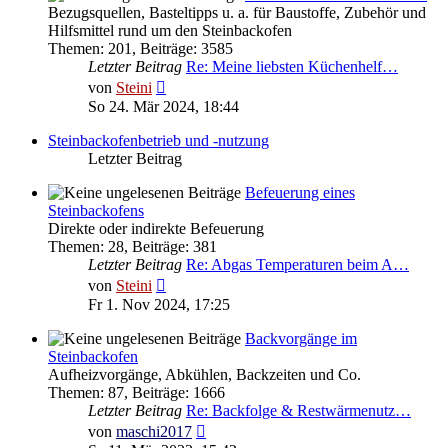
Bezugsquellen, Basteltipps u. a. für Baustoffe, Zubehör und
Hilfsmittel rund um den Steinbackofen
Themen
:
201
,
Beiträge
:
3585
Letzter Beitrag
Re: Meine liebsten Küchenhelf…
Neuester
von
Steini
Beitrag
So 24. Mär 2024, 18:44
Steinbackofenbetrieb und -nutzung
Letzter Beitrag
Befeuerung eines
Steinbackofens
Direkte oder indirekte Befeuerung
Themen
:
28
,
Beiträge
:
381
Letzter Beitrag
Re: Abgas Temperaturen beim A…
Neuester
von
Steini
Beitrag
Fr 1. Nov 2024, 17:25
Backvorgänge im
Steinbackofen
Aufheizvorgänge, Abkühlen, Backzeiten und Co.
Themen
:
87
,
Beiträge
:
1666
Letzter Beitrag
Re: Backfolge & Restwärmenutz…
Neuester
von
maschi2017
Beitrag