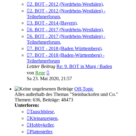
2. BOT - 2012 (Nordrhein-Westfalen)
,
2. BOT - 2012 (Nordrhein-Westfalen) -
Teilnehmerforum
,
3. BOT - 2014 (Bayern)
,
6. BOT - 2017 (Nordrhein-Westfalen)
,
6. BOT - 2017 (Nordrhein-Westfalen) -
Teilnehmerforum
,
7. BOT - 2018 (Baden Württemberg)
,
7. BOT - 2018 (Baden-Württemberg) -
Teilnehmerforum
Letzter Beitrag
Re: 9. BOT in Murg / Baden
Neuester
von
Rene
Beitrag
Sa 23. Mai 2020, 21:57
Off-Topic
Alles außerhalb des Themas "Steinbackofen und Co."
Themen
:
636
,
Beiträge
:
48473
Unterforen:
Tauschbörse
,
Kleinanzeigen
,
Hobbykeller
,
Plattenteller
,