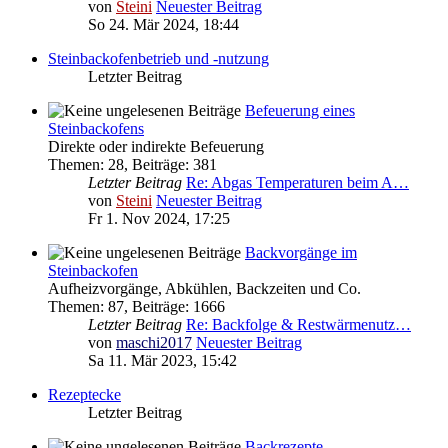
von
Steini
Neuester Beitrag
So 24. Mär 2024, 18:44
Steinbackofenbetrieb und -nutzung
Letzter Beitrag
Befeuerung eines
Steinbackofens
Direkte oder indirekte Befeuerung
Themen
:
28
,
Beiträge
:
381
Letzter Beitrag
Re: Abgas Temperaturen beim A…
von
Steini
Neuester Beitrag
Fr 1. Nov 2024, 17:25
Backvorgänge im
Steinbackofen
Aufheizvorgänge, Abkühlen, Backzeiten und Co.
Themen
:
87
,
Beiträge
:
1666
Letzter Beitrag
Re: Backfolge & Restwärmenutz…
von
maschi2017
Neuester Beitrag
Sa 11. Mär 2023, 15:42
Rezeptecke
Letzter Beitrag
Backrezepte