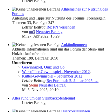
Letzter Beitrag
Allgemeines zur Nutzung des
Forums
Anleitung und Tipps zur Nutzung des Forums, Forenregeln
Themen
:
33
,
Beiträge
:
347
Letzter Beitrag
Re: PN versenden
von
uu3
Neuester Beitrag
Mi 27. Apr 2022, 15:29
Ankündigungen
Aktuelle Informationen rund um das Forum der Stein- und
Holzbackofenfreunde
Themen
:
199
,
Beiträge
:
2650
Unterforen:
Gewinnspiel, Quiz und Co.
,
Wurstfüller-Gewinnspiel - November 2012
,
Kutter-Gewinnspiel - September 2012
Letzter Beitrag
Re: Forum ab 5. Januar 2025 i…
von
Steini
Neuester Beitrag
Mi 5. Nov 2025, 20:10
Alles rund um den Steinbackofenfreund
Letzter Beitrag
Uservorstellungen