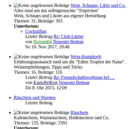
Wein, Schnaps, Likör und Co.
Alles rund um das selbstgemachte "Tröpfchen"
Wein, Schnaps und Liköre aus eigener Herstellung
Themen
:
31
,
Beiträge
:
303
Unterforum:
Cocktailbar
Letzter Beitrag
Re: Chili-Liköre
von
Novum64
Neuester Beitrag
So 19. Nov 2017, 19:48
Wein-Humidor®
Erfahrungsaustausch rund um die "Edlen Tropfen der Natur".
Weinempfehlungen, Tipps und Tricks.
Themen
:
16
,
Beiträge
:
116
Letzter Beitrag
Re: Freundschaftswerbung bei …
von
KartoffelKen
Neuester Beitrag
Do 8. Okt 2015, 12:09
Räuchern und Wursten
Letzter Beitrag
Räuchern
Kalträuchern, Warmräuchern, Heißräuchern und Co.
Themen
:
135
,
Beiträge
:
3393
Unterforum: