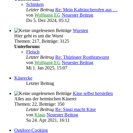
Schinken
Letzter Beitrag
Re: Mein Kalträucherofen aus …
von
Wolfgang EG
Neuester Beitrag
Do 5. Dez 2024, 05:12
Wursten
Hier geht es um die Wurst
Themen
:
217
,
Beiträge
:
3125
Unterforum:
Fleisch
Letzter Beitrag
Re: Thüringer Rostbratwurst
von
Wolfgang EG
Neuester Beitrag
Mi 1. Jan 2025, 15:07
Käseecke
Letzter Beitrag
Käse selbst herstellen
Alles aus der heimischen Käserei
Themen
:
22
,
Beiträge
:
350
Letzter Beitrag
Re: Siggi macht Käse
von
Klaus
Neuester Beitrag
Sa 24. Apr 2021, 16:11
Outdoor-Cooking