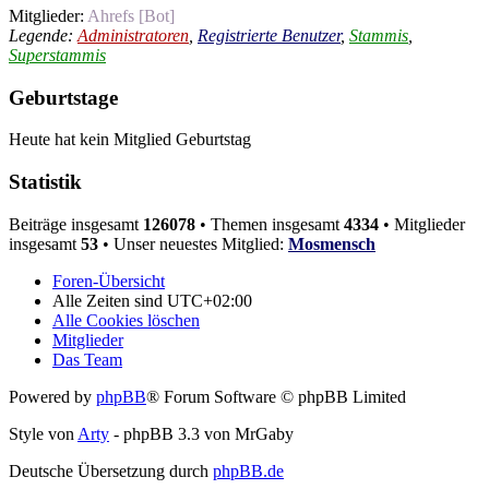
Mitglieder:
Ahrefs [Bot]
Legende:
Administratoren
,
Registrierte Benutzer
,
Stammis
,
Superstammis
Geburtstage
Heute hat kein Mitglied Geburtstag
Statistik
Beiträge insgesamt
126078
• Themen insgesamt
4334
• Mitglieder
insgesamt
53
• Unser neuestes Mitglied:
Mosmensch
Foren-Übersicht
Alle Zeiten sind
UTC+02:00
Alle Cookies löschen
Mitglieder
Das Team
Powered by
phpBB
® Forum Software © phpBB Limited
Style von
Arty
- phpBB 3.3 von MrGaby
Deutsche Übersetzung durch
phpBB.de