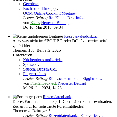
Gewürze
,
Buch- und Linktipps
,
OCM-Online Cooking Meeting
Letzter Beitrag
Re: Kleine Brot Info
von
Klaus
Neuester Beitrag
Do 10. Mai 2018, 09:34
Rezeptekaleidoskop
Alles was nicht im SBO/HBO oder DOpf zubereitet wird,
gehört hier hinein
Themen
:
158
,
Beiträge
:
2025
Unterforen:
Küchentipps und -tricks
,
Speiseeis
,
Saucen, Dips & Co.
,
Eingemachtes
Letzter Beitrag
Re: Lachse mit dem Siggi und …
von
Fliegenbackjeck
Neuester Beitrag
Mi 26. Jun 2024, 14:28
Rezeptdatenbank
Dieses Forum enthält die pdf-Datenblätter zum downloaden.
Zugang nur für registrierte Forenmitglieder!
Themen
:
4
,
Beiträge
:
5
Letzter Beitrag
Rezeptdatenbank - Kategorie: …