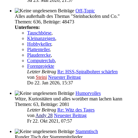
Sa 23. Mai 2020, 21:57
Off-Topic
Alles außerhalb des Themas "Steinbackofen und Co."
Themen
:
636
,
Beiträge
:
48473
Unterforen:
Tauschbörse
,
Kleinanzeigen
,
Hobbykeller
,
Plattenteller
,
Plauderecke
,
Computerclub
,
Forenprojekte
Letzter Beitrag
Re: HSS-Spiralbohrer schärfen
von
Steini
Neuester Beitrag
Do 22. Jan 2026, 15:37
Humorvolles
Witze, Kuriositäten und alles worüber man lachen kann
Themen
:
63
,
Beiträge
:
2081
Letzter Beitrag
Re: Witz des Tages
von
Andy 28
Neuester Beitrag
Fr 22. Okt 2021, 07:57
Stammtisch
Runder Tisch der Stammmitglieder.