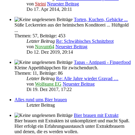
von
Steini
Neuester Beitrag
Do 17. Apr 2014, 20:11
Torten, Kuchen, Gebäcke ...
Süße Leckereien aus der heimischen Konditorei ... Hüftgold
...
Themen
:
57
,
Beiträge
:
453
Letzter Beitrag
Re: Schwäbisches Schnitzbrot
von
Novum64
Neuester Beitrag
Do 12. Dez 2019, 20:14
Tapas - Antipasti - Fingerfood
Kleine Appetithäppchen für zwischendurch.
Themen
:
11
,
Beiträge
:
86
Letzter Beitrag
Re: Alle Jahre wieder Gravad …
von
Wolfgang EG
Neuester Beitrag
Di 19. Dez 2017, 17:22
Alles rund ums Bier brauen
Letzter Beitrag
Bier brauen mit Extrakt
Bier brauen mit Extrakten ist unkompliziert und macht Spaß.
Hier erfolgt ein Erfahrungsaustausch unter Extraktbrauern
und denen, die es werden wollen.