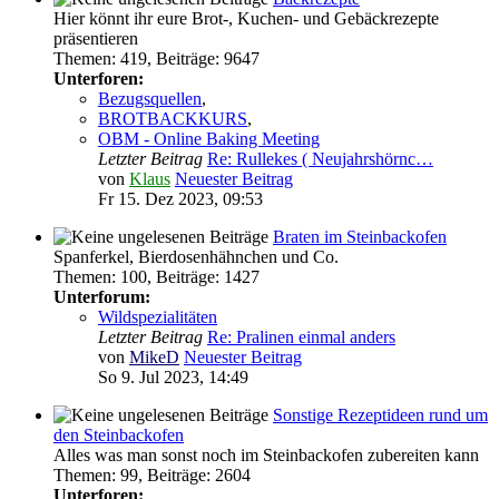
Hier könnt ihr eure Brot-, Kuchen- und Gebäckrezepte
präsentieren
Themen
:
419
,
Beiträge
:
9647
Unterforen:
Bezugsquellen
,
BROTBACKKURS
,
OBM - Online Baking Meeting
Letzter Beitrag
Re: Rullekes ( Neujahrshörnc…
von
Klaus
Neuester Beitrag
Fr 15. Dez 2023, 09:53
Braten im Steinbackofen
Spanferkel, Bierdosenhähnchen und Co.
Themen
:
100
,
Beiträge
:
1427
Unterforum:
Wildspezialitäten
Letzter Beitrag
Re: Pralinen einmal anders
von
MikeD
Neuester Beitrag
So 9. Jul 2023, 14:49
Sonstige Rezeptideen rund um
den Steinbackofen
Alles was man sonst noch im Steinbackofen zubereiten kann
Themen
:
99
,
Beiträge
:
2604
Unterforen: