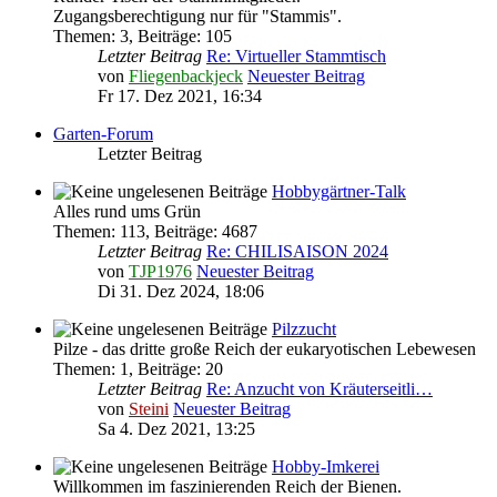
Zugangsberechtigung nur für "Stammis".
Themen
:
3
,
Beiträge
:
105
Letzter Beitrag
Re: Virtueller Stammtisch
von
Fliegenbackjeck
Neuester Beitrag
Fr 17. Dez 2021, 16:34
Garten-Forum
Letzter Beitrag
Hobbygärtner-Talk
Alles rund ums Grün
Themen
:
113
,
Beiträge
:
4687
Letzter Beitrag
Re: CHILISAISON 2024
von
TJP1976
Neuester Beitrag
Di 31. Dez 2024, 18:06
Pilzzucht
Pilze - das dritte große Reich der eukaryotischen Lebewesen
Themen
:
1
,
Beiträge
:
20
Letzter Beitrag
Re: Anzucht von Kräuterseitli…
von
Steini
Neuester Beitrag
Sa 4. Dez 2021, 13:25
Hobby-Imkerei
Willkommen im faszinierenden Reich der Bienen.