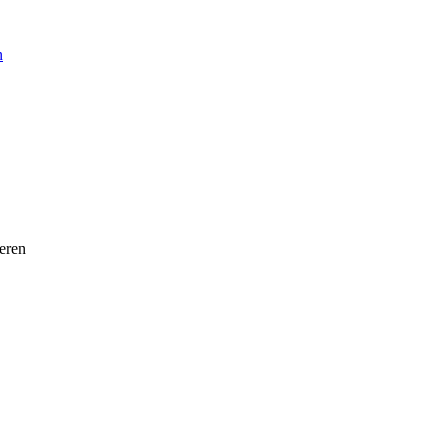
n
eren