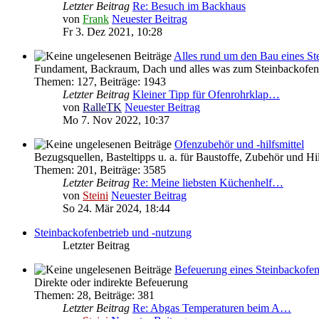
Letzter Beitrag
Re: Besuch im Backhaus
von
Frank
Neuester Beitrag
Fr 3. Dez 2021, 10:28
Alles rund um den Bau eines St
Fundament, Backraum, Dach und alles was zum Steinbackofen 
Themen
:
127
,
Beiträge
:
1943
Letzter Beitrag
Kleiner Tipp für Ofenrohrklap…
von
RalleTK
Neuester Beitrag
Mo 7. Nov 2022, 10:37
Ofenzubehör und -hilfsmittel
Bezugsquellen, Basteltipps u. a. für Baustoffe, Zubehör und H
Themen
:
201
,
Beiträge
:
3585
Letzter Beitrag
Re: Meine liebsten Küchenhelf…
von
Steini
Neuester Beitrag
So 24. Mär 2024, 18:44
Steinbackofenbetrieb und -nutzung
Letzter Beitrag
Befeuerung eines Steinbackofe
Direkte oder indirekte Befeuerung
Themen
:
28
,
Beiträge
:
381
Letzter Beitrag
Re: Abgas Temperaturen beim A…