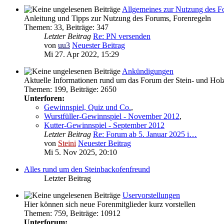
Allgemeines zur Nutzung des F
Anleitung und Tipps zur Nutzung des Forums, Forenregeln
Themen
:
33
,
Beiträge
:
347
Letzter Beitrag
Re: PN versenden
von
uu3
Neuester Beitrag
Mi 27. Apr 2022, 15:29
Ankündigungen
Aktuelle Informationen rund um das Forum der Stein- und Ho
Themen
:
199
,
Beiträge
:
2650
Unterforen:
Gewinnspiel, Quiz und Co.
,
Wurstfüller-Gewinnspiel - November 2012
,
Kutter-Gewinnspiel - September 2012
Letzter Beitrag
Re: Forum ab 5. Januar 2025 i…
von
Steini
Neuester Beitrag
Mi 5. Nov 2025, 20:10
Alles rund um den Steinbackofenfreund
Letzter Beitrag
Uservorstellungen
Hier können sich neue Forenmitglieder kurz vorstellen
Themen
:
759
,
Beiträge
:
10912
Unterforum: