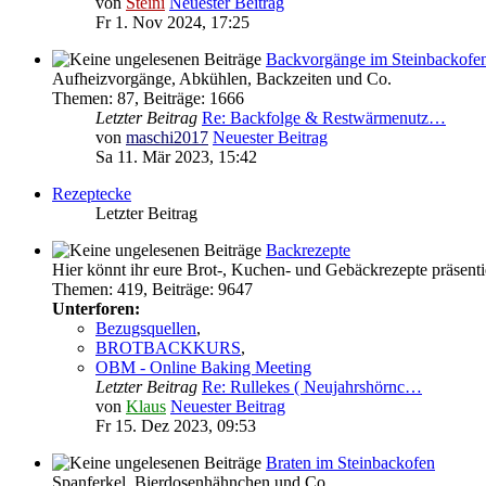
von
Steini
Neuester Beitrag
Fr 1. Nov 2024, 17:25
Backvorgänge im Steinbackofe
Aufheizvorgänge, Abkühlen, Backzeiten und Co.
Themen
:
87
,
Beiträge
:
1666
Letzter Beitrag
Re: Backfolge & Restwärmenutz…
von
maschi2017
Neuester Beitrag
Sa 11. Mär 2023, 15:42
Rezeptecke
Letzter Beitrag
Backrezepte
Hier könnt ihr eure Brot-, Kuchen- und Gebäckrezepte präsenti
Themen
:
419
,
Beiträge
:
9647
Unterforen:
Bezugsquellen
,
BROTBACKKURS
,
OBM - Online Baking Meeting
Letzter Beitrag
Re: Rullekes ( Neujahrshörnc…
von
Klaus
Neuester Beitrag
Fr 15. Dez 2023, 09:53
Braten im Steinbackofen
Spanferkel, Bierdosenhähnchen und Co.