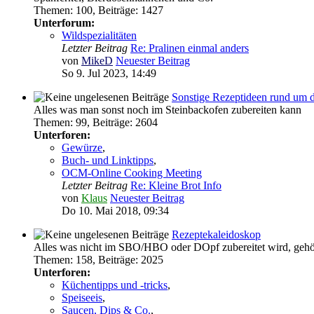
Themen
:
100
,
Beiträge
:
1427
Unterforum:
Wildspezialitäten
Letzter Beitrag
Re: Pralinen einmal anders
von
MikeD
Neuester Beitrag
So 9. Jul 2023, 14:49
Sonstige Rezeptideen rund um 
Alles was man sonst noch im Steinbackofen zubereiten kann
Themen
:
99
,
Beiträge
:
2604
Unterforen:
Gewürze
,
Buch- und Linktipps
,
OCM-Online Cooking Meeting
Letzter Beitrag
Re: Kleine Brot Info
von
Klaus
Neuester Beitrag
Do 10. Mai 2018, 09:34
Rezeptekaleidoskop
Alles was nicht im SBO/HBO oder DOpf zubereitet wird, gehör
Themen
:
158
,
Beiträge
:
2025
Unterforen:
Küchentipps und -tricks
,
Speiseeis
,
Saucen, Dips & Co.
,