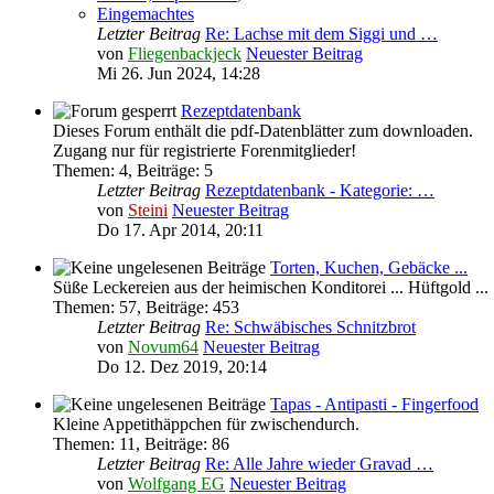
Eingemachtes
Letzter Beitrag
Re: Lachse mit dem Siggi und …
von
Fliegenbackjeck
Neuester Beitrag
Mi 26. Jun 2024, 14:28
Rezeptdatenbank
Dieses Forum enthält die pdf-Datenblätter zum downloaden.
Zugang nur für registrierte Forenmitglieder!
Themen
:
4
,
Beiträge
:
5
Letzter Beitrag
Rezeptdatenbank - Kategorie: …
von
Steini
Neuester Beitrag
Do 17. Apr 2014, 20:11
Torten, Kuchen, Gebäcke ...
Süße Leckereien aus der heimischen Konditorei ... Hüftgold ...
Themen
:
57
,
Beiträge
:
453
Letzter Beitrag
Re: Schwäbisches Schnitzbrot
von
Novum64
Neuester Beitrag
Do 12. Dez 2019, 20:14
Tapas - Antipasti - Fingerfood
Kleine Appetithäppchen für zwischendurch.
Themen
:
11
,
Beiträge
:
86
Letzter Beitrag
Re: Alle Jahre wieder Gravad …
von
Wolfgang EG
Neuester Beitrag