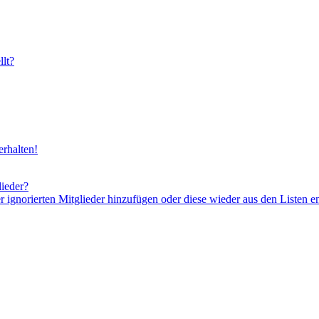
lt?
rhalten!
lieder?
er ignorierten Mitglieder hinzufügen oder diese wieder aus den Listen e