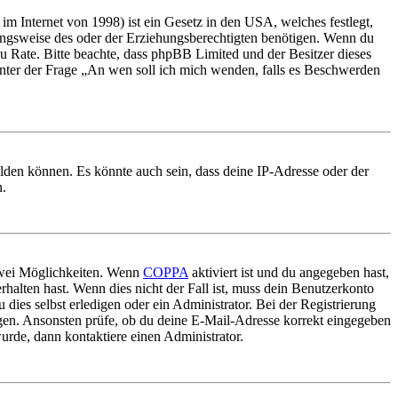
m Internet von 1998) ist ein Gesetz in den USA, welches festlegt,
ungsweise des oder der Erziehungsberechtigten benötigen. Wenn du
nd zu Rate. Bitte beachte, dass phpBB Limited und der Besitzer dieses
 unter der Frage „An wen soll ich mich wenden, falls es Beschwerden
elden können. Es könnte auch sein, dass deine IP-Adresse oder der
n.
 zwei Möglichkeiten. Wenn
COPPA
aktiviert ist und du angegeben hast,
rhalten hast. Wenn dies nicht der Fall ist, muss dein Benutzerkonto
 dies selbst erledigen oder ein Administrator. Bei der Registrierung
ungen. Ansonsten prüfe, ob du deine E-Mail-Adresse korrekt eingegeben
urde, dann kontaktiere einen Administrator.