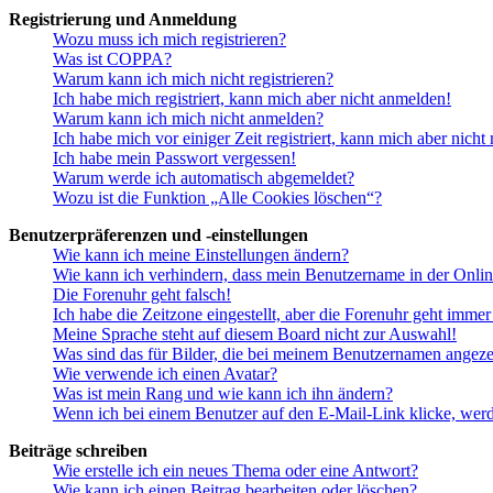
Registrierung und Anmeldung
Wozu muss ich mich registrieren?
Was ist COPPA?
Warum kann ich mich nicht registrieren?
Ich habe mich registriert, kann mich aber nicht anmelden!
Warum kann ich mich nicht anmelden?
Ich habe mich vor einiger Zeit registriert, kann mich aber nich
Ich habe mein Passwort vergessen!
Warum werde ich automatisch abgemeldet?
Wozu ist die Funktion „Alle Cookies löschen“?
Benutzerpräferenzen und -einstellungen
Wie kann ich meine Einstellungen ändern?
Wie kann ich verhindern, dass mein Benutzername in der Onlin
Die Forenuhr geht falsch!
Ich habe die Zeitzone eingestellt, aber die Forenuhr geht immer
Meine Sprache steht auf diesem Board nicht zur Auswahl!
Was sind das für Bilder, die bei meinem Benutzernamen angez
Wie verwende ich einen Avatar?
Was ist mein Rang und wie kann ich ihn ändern?
Wenn ich bei einem Benutzer auf den E-Mail-Link klicke, werd
Beiträge schreiben
Wie erstelle ich ein neues Thema oder eine Antwort?
Wie kann ich einen Beitrag bearbeiten oder löschen?