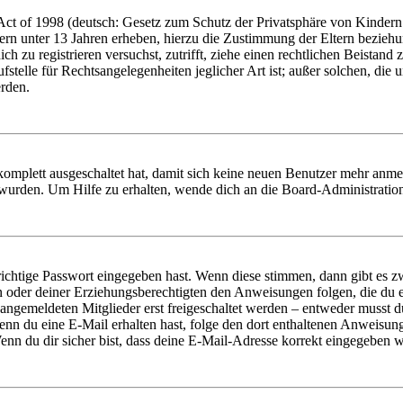
t of 1998 (deutsch: Gesetz zum Schutz der Privatsphäre von Kindern i
ern unter 13 Jahren erheben, hierzu die Zustimmung der Eltern bezieh
dich zu registrieren versuchst, zutrifft, ziehe einen rechtlichen Beista
stelle für Rechtsangelegenheiten jeglicher Art ist; außer solchen, die
erden.
 komplett ausgeschaltet hat, damit sich keine neuen Benutzer mehr anm
 wurden. Um Hilfe zu erhalten, wende dich an die Board-Administratio
richtige Passwort eingegeben hast. Wenn diese stimmen, dann gibt es
ern oder deiner Erziehungsberechtigten den Anweisungen folgen, die du e
 angemeldeten Mitglieder erst freigeschaltet werden – entweder musst du
. Wenn du eine E-Mail erhalten hast, folge den dort enthaltenen Anweis
nn du dir sicher bist, dass deine E-Mail-Adresse korrekt eingegeben w