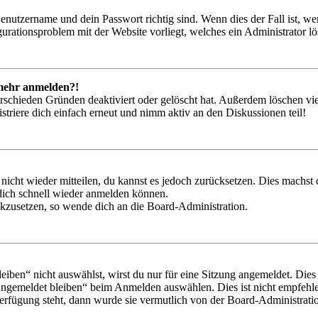
Benutzername und dein Passwort richtig sind. Wenn dies der Fall ist, w
igurationsproblem mit der Website vorliegt, welches ein Administrator l
t mehr anmelden?!
rschieden Gründen deaktiviert oder gelöscht hat. Außerdem löschen vie
triere dich einfach erneut und nimm aktiv an den Diskussionen teil!
 nicht wieder mitteilen, du kannst es jedoch zurücksetzen. Dies machs
 dich schnell wieder anmelden können.
ückzusetzen, so wende dich an die Board-Administration.
en“ nicht auswählst, wirst du nur für eine Sitzung angemeldet. Dies
Angemeldet bleiben“ beim Anmelden auswählen. Dies ist nicht empfehle
Verfügung steht, dann wurde sie vermutlich von der Board-Administratio