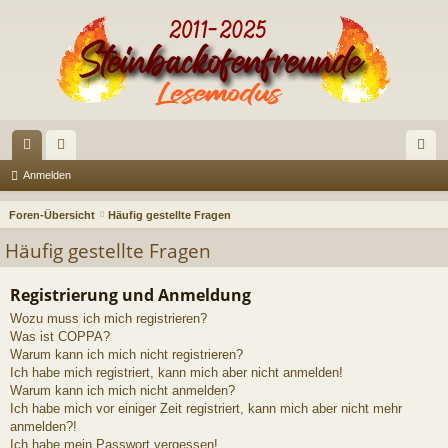
or
itg
n
Anmelden
en
lie
m
Foren-Übersicht
Häufig gestellte Fragen
de
el
Häufig gestellte Fragen
r
de
Registrierung und Anmeldung
n
Wozu muss ich mich registrieren?
Was ist COPPA?
Warum kann ich mich nicht registrieren?
Ich habe mich registriert, kann mich aber nicht anmelden!
Warum kann ich mich nicht anmelden?
Ich habe mich vor einiger Zeit registriert, kann mich aber nicht mehr
anmelden?!
Ich habe mein Passwort vergessen!